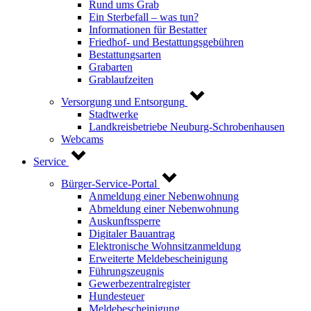
Rund ums Grab
Ein Sterbefall – was tun?
Informationen für Bestatter
Friedhof- und Bestattungsgebühren
Bestattungsarten
Grabarten
Grablaufzeiten
Versorgung und Entsorgung
Stadtwerke
Landkreisbetriebe Neuburg-Schrobenhausen
Webcams
Service
Bürger-Service-Portal
Anmeldung einer Nebenwohnung
Abmeldung einer Nebenwohnung
Auskunftssperre
Digitaler Bauantrag
Elektronische Wohnsitzanmeldung
Erweiterte Meldebescheinigung
Führungszeugnis
Gewerbezentralregister
Hundesteuer
Meldebescheinigung