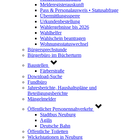
Melderegisterauskunft
Pass & Personalausweis • Statusabfrage
Übermittlungssperre
Urkundenbestellung
Wahlergebnisse bis 2026
Wahlhelfer
Wahlschein beantragen
Wohnungsstatuswechsel
Bürgersprechstunde
Bürgerbüro im Bücherturm
Baustellen
Färberstraße
Download-Suche
Fundbüro
Jahresberichte, Haushaltspläne und
Beteiligungsberichte
Mängelmelder
Öffentlicher Personennahverkehr
Stadtbus Neuburg
Agilis
Deutsche Bahn
Öffentliche Toiletten
Wickelstationen in Neuburg