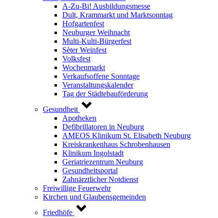
A-Zu-Bi! Ausbildungsmesse
Dult, Krammarkt und Marktsonntag
Hofgartenfest
Neuburger Weihnacht
Multi-Kulti-Bürgerfest
Sèter Weinfest
Volksfest
Wochenmarkt
Verkaufsoffene Sonntage
Veranstaltungskalender
Tag der Städtebauförderung
Gesundheit
Apotheken
Defibrillatoren in Neuburg
AMEOS Klinikum St. Elisabeth Neuburg
Kreiskrankenhaus Schrobenhausen
Klinikum Ingolstadt
Geriatriezentrum Neuburg
Gesundheitsportal
Zahnärztlicher Notdienst
Freiwillige Feuerwehr
Kirchen und Glaubensgemeinden
Friedhöfe