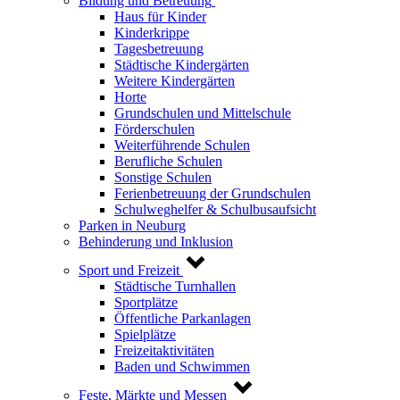
Bildung und Betreuung
Haus für Kinder
Kinderkrippe
Tagesbetreuung
Städtische Kindergärten
Weitere Kindergärten
Horte
Grundschulen und Mittelschule
Förderschulen
Weiterführende Schulen
Berufliche Schulen
Sonstige Schulen
Ferienbetreuung der Grundschulen
Schulweghelfer & Schulbusaufsicht
Parken in Neuburg
Behinderung und Inklusion
Sport und Freizeit
Städtische Turnhallen
Sportplätze
Öffentliche Parkanlagen
Spielplätze
Freizeitaktivitäten
Baden und Schwimmen
Feste, Märkte und Messen