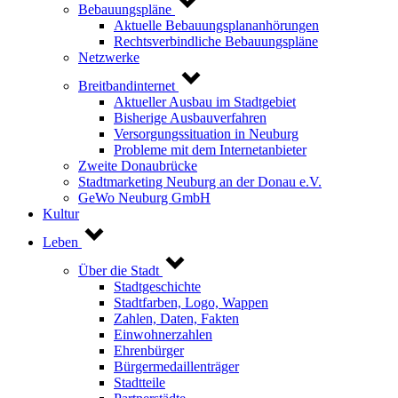
Bebauungspläne
Aktuelle Bebauungsplananhörungen
Rechtsverbindliche Bebauungspläne
Netzwerke
Breitbandinternet
Aktueller Ausbau im Stadtgebiet
Bisherige Ausbauverfahren
Versorgungssituation in Neuburg
Probleme mit dem Internetanbieter
Zweite Donaubrücke
Stadtmarketing Neuburg an der Donau e.V.
GeWo Neuburg GmbH
Kultur
Leben
Über die Stadt
Stadtgeschichte
Stadtfarben, Logo, Wappen
Zahlen, Daten, Fakten
Einwohnerzahlen
Ehrenbürger
Bürgermedaillenträger
Stadtteile