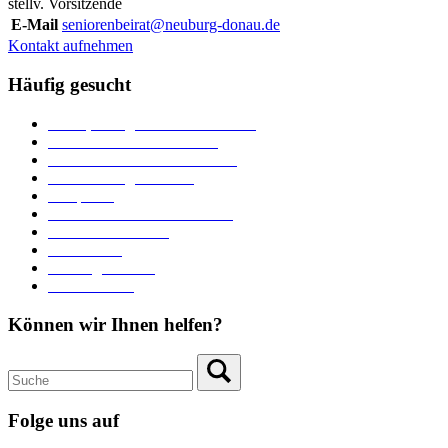
stellv. Vorsitzende
E-Mail
seniorenbeirat@neuburg-donau.de
Kontakt aufnehmen
Häufig gesucht
Ämter, Sachgebiete und Betriebe
Downloads und Formulare
Unterkünfte und Gastronomie
Veranstaltungskalender
Parkplätze
Stadtbücherei im Bücherturm
Heiraten in Neuburg
Stadttheater
Zahlungsverkehr
Pressebereich
Können wir Ihnen helfen?
Folge uns auf