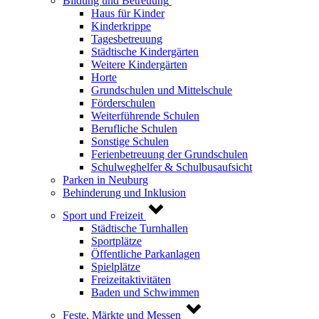
Bildung und Betreuung
Haus für Kinder
Kinderkrippe
Tagesbetreuung
Städtische Kindergärten
Weitere Kindergärten
Horte
Grundschulen und Mittelschule
Förderschulen
Weiterführende Schulen
Berufliche Schulen
Sonstige Schulen
Ferienbetreuung der Grundschulen
Schulweghelfer & Schulbusaufsicht
Parken in Neuburg
Behinderung und Inklusion
Sport und Freizeit
Städtische Turnhallen
Sportplätze
Öffentliche Parkanlagen
Spielplätze
Freizeitaktivitäten
Baden und Schwimmen
Feste, Märkte und Messen