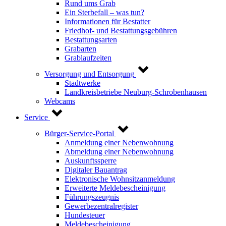
Rund ums Grab
Ein Sterbefall – was tun?
Informationen für Bestatter
Friedhof- und Bestattungsgebühren
Bestattungsarten
Grabarten
Grablaufzeiten
Versorgung und Entsorgung
Stadtwerke
Landkreisbetriebe Neuburg-Schrobenhausen
Webcams
Service
Bürger-Service-Portal
Anmeldung einer Nebenwohnung
Abmeldung einer Nebenwohnung
Auskunftssperre
Digitaler Bauantrag
Elektronische Wohnsitzanmeldung
Erweiterte Meldebescheinigung
Führungszeugnis
Gewerbezentralregister
Hundesteuer
Meldebescheinigung