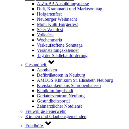
A-Zu-Bi! Ausbildungsmesse
Dult, Krammarkt und Marktsonntag
Hofgartenfest
Neuburger Weihnacht
Multi-Kulti-Bürgerfest
Sèter Weinfest
Volksfest
Wochenmarkt
Verkaufsoffene Sonntage
Veranstaltungskalender
Tag der Städtebauförderung
Gesundheit
Apotheken
Defibrillatoren in Neuburg
AMEOS Klinikum St. Elisabeth Neuburg
Kreiskrankenhaus Schrobenhausen
Klinikum Ingolstadt
Geriatriezentrum Neuburg
Gesundheitsportal
Zahnärztlicher Notdienst
Freiwillige Feuerwehr
Kirchen und Glaubensgemeinden
Friedhöfe