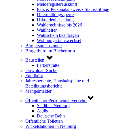
Melderegisterauskunft
Pass & Personalausweis • Statusabfrage
Übermittlungssperre
Urkundenbestellung
Wahlergebnisse bis 2026
Wahlhelfer
Wahlschein beantragen
Wohnungsstatuswechsel
Bürgersprechstunde
Bürgerbüro im Bücherturm
Baustellen
Färberstraße
Download-Suche
Fundbüro
Jahresberichte, Haushaltspläne und
Beteiligungsberichte
Mängelmelder
Öffentlicher Personennahverkehr
Stadtbus Neuburg
Agilis
Deutsche Bahn
Öffentliche Toiletten
Wickelstationen in Neuburg