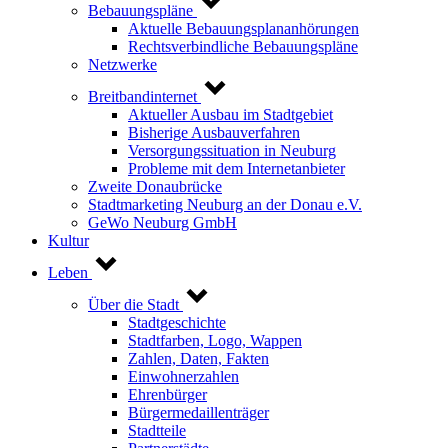
Bebauungspläne
Aktuelle Bebauungsplananhörungen
Rechtsverbindliche Bebauungspläne
Netzwerke
Breitbandinternet
Aktueller Ausbau im Stadtgebiet
Bisherige Ausbauverfahren
Versorgungssituation in Neuburg
Probleme mit dem Internetanbieter
Zweite Donaubrücke
Stadtmarketing Neuburg an der Donau e.V.
GeWo Neuburg GmbH
Kultur
Leben
Über die Stadt
Stadtgeschichte
Stadtfarben, Logo, Wappen
Zahlen, Daten, Fakten
Einwohnerzahlen
Ehrenbürger
Bürgermedaillenträger
Stadtteile