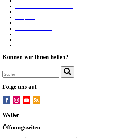
Downloads und Formulare
Unterkünfte und Gastronomie
Veranstaltungskalender
Parkplätze
Stadtbücherei im Bücherturm
Heiraten in Neuburg
Stadttheater
Zahlungsverkehr
Pressebereich
Können wir Ihnen helfen?
Folge uns auf
Wetter
Öffnungszeiten