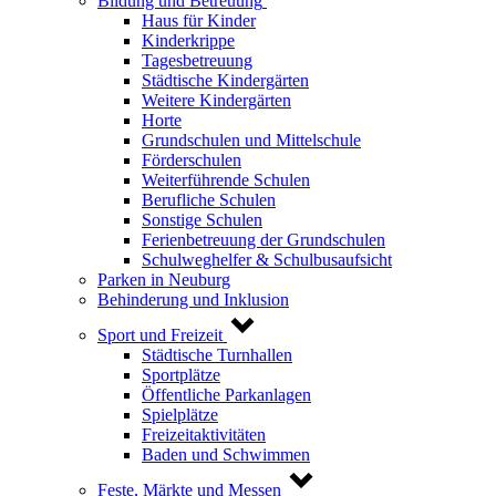
Bildung und Betreuung
Haus für Kinder
Kinderkrippe
Tagesbetreuung
Städtische Kindergärten
Weitere Kindergärten
Horte
Grundschulen und Mittelschule
Förderschulen
Weiterführende Schulen
Berufliche Schulen
Sonstige Schulen
Ferienbetreuung der Grundschulen
Schulweghelfer & Schulbusaufsicht
Parken in Neuburg
Behinderung und Inklusion
Sport und Freizeit
Städtische Turnhallen
Sportplätze
Öffentliche Parkanlagen
Spielplätze
Freizeitaktivitäten
Baden und Schwimmen
Feste, Märkte und Messen