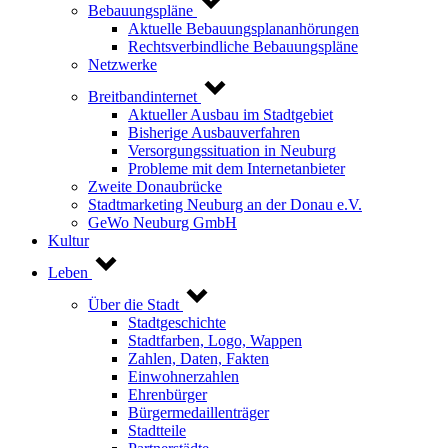
Bebauungspläne
Aktuelle Bebauungsplananhörungen
Rechtsverbindliche Bebauungspläne
Netzwerke
Breitbandinternet
Aktueller Ausbau im Stadtgebiet
Bisherige Ausbauverfahren
Versorgungssituation in Neuburg
Probleme mit dem Internetanbieter
Zweite Donaubrücke
Stadtmarketing Neuburg an der Donau e.V.
GeWo Neuburg GmbH
Kultur
Leben
Über die Stadt
Stadtgeschichte
Stadtfarben, Logo, Wappen
Zahlen, Daten, Fakten
Einwohnerzahlen
Ehrenbürger
Bürgermedaillenträger
Stadtteile