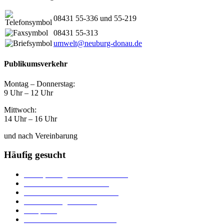
08431 55-336 und 55-219
08431 55-313
umwelt@neuburg-donau.de
Publikumsverkehr
Montag – Donnerstag:
9 Uhr – 12 Uhr
Mittwoch:
14 Uhr – 16 Uhr
und nach Vereinbarung
Häufig gesucht
Ämter, Sachgebiete und Betriebe
Downloads und Formulare
Unterkünfte und Gastronomie
Veranstaltungskalender
Parkplätze
Stadtbücherei im Bücherturm