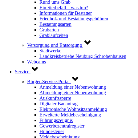
Rund ums Grab
Ein Sterbefall – was tun?
Informationen für Bestatter
Friedhof- und Bestattungsgebühren
Bestattungsarten
Grabarten
Grablaufzeiten
Versorgung und Entsorgung
Stadtwerke
Landkreisbetriebe Neuburg-Schrobenhausen
Webcams
Service
Bürger-Service-Portal
Anmeldung einer Nebenwohnung
Abmeldung einer Nebenwohnung
Auskunftssperre
Digitaler Bauantrag
Elektronische Wohnsitzanmeldung
Erweiterte Meldebescheinigung
Führungszeugnis
Gewerbezentralregister
Hundesteuer
Meldebescheinigung