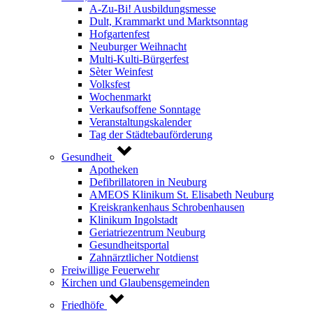
A-Zu-Bi! Ausbildungsmesse
Dult, Krammarkt und Marktsonntag
Hofgartenfest
Neuburger Weihnacht
Multi-Kulti-Bürgerfest
Sèter Weinfest
Volksfest
Wochenmarkt
Verkaufsoffene Sonntage
Veranstaltungskalender
Tag der Städtebauförderung
Gesundheit
Apotheken
Defibrillatoren in Neuburg
AMEOS Klinikum St. Elisabeth Neuburg
Kreiskrankenhaus Schrobenhausen
Klinikum Ingolstadt
Geriatriezentrum Neuburg
Gesundheitsportal
Zahnärztlicher Notdienst
Freiwillige Feuerwehr
Kirchen und Glaubensgemeinden
Friedhöfe