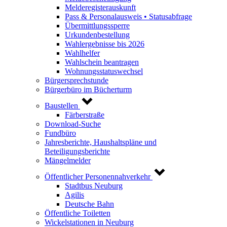
Melderegisterauskunft
Pass & Personalausweis • Statusabfrage
Übermittlungssperre
Urkundenbestellung
Wahlergebnisse bis 2026
Wahlhelfer
Wahlschein beantragen
Wohnungsstatuswechsel
Bürgersprechstunde
Bürgerbüro im Bücherturm
Baustellen
Färberstraße
Download-Suche
Fundbüro
Jahresberichte, Haushaltspläne und
Beteiligungsberichte
Mängelmelder
Öffentlicher Personennahverkehr
Stadtbus Neuburg
Agilis
Deutsche Bahn
Öffentliche Toiletten
Wickelstationen in Neuburg