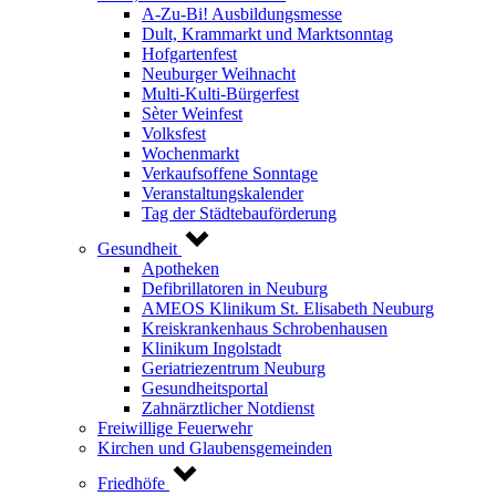
A-Zu-Bi! Ausbildungsmesse
Dult, Krammarkt und Marktsonntag
Hofgartenfest
Neuburger Weihnacht
Multi-Kulti-Bürgerfest
Sèter Weinfest
Volksfest
Wochenmarkt
Verkaufsoffene Sonntage
Veranstaltungskalender
Tag der Städtebauförderung
Gesundheit
Apotheken
Defibrillatoren in Neuburg
AMEOS Klinikum St. Elisabeth Neuburg
Kreiskrankenhaus Schrobenhausen
Klinikum Ingolstadt
Geriatriezentrum Neuburg
Gesundheitsportal
Zahnärztlicher Notdienst
Freiwillige Feuerwehr
Kirchen und Glaubensgemeinden
Friedhöfe