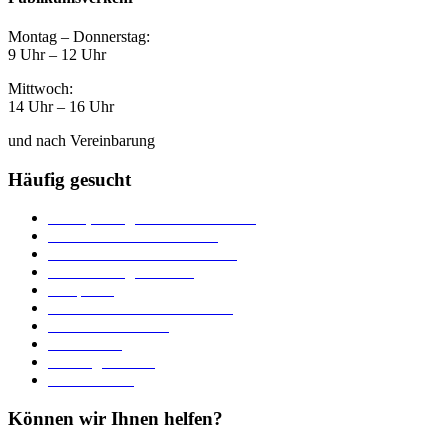
Montag – Donnerstag:
9 Uhr – 12 Uhr
Mittwoch:
14 Uhr – 16 Uhr
und nach Vereinbarung
Häufig gesucht
Ämter, Sachgebiete und Betriebe
Downloads und Formulare
Unterkünfte und Gastronomie
Veranstaltungskalender
Parkplätze
Stadtbücherei im Bücherturm
Heiraten in Neuburg
Stadttheater
Zahlungsverkehr
Pressebereich
Können wir Ihnen helfen?