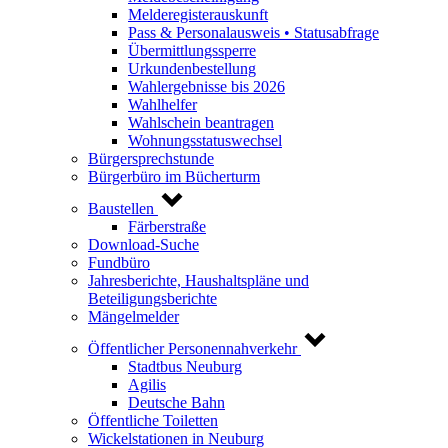
Melderegisterauskunft
Pass & Personalausweis • Statusabfrage
Übermittlungssperre
Urkundenbestellung
Wahlergebnisse bis 2026
Wahlhelfer
Wahlschein beantragen
Wohnungsstatuswechsel
Bürgersprechstunde
Bürgerbüro im Bücherturm
Baustellen
Färberstraße
Download-Suche
Fundbüro
Jahresberichte, Haushaltspläne und
Beteiligungsberichte
Mängelmelder
Öffentlicher Personennahverkehr
Stadtbus Neuburg
Agilis
Deutsche Bahn
Öffentliche Toiletten
Wickelstationen in Neuburg