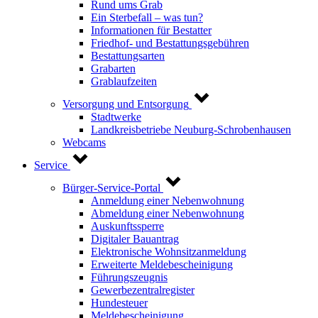
Rund ums Grab
Ein Sterbefall – was tun?
Informationen für Bestatter
Friedhof- und Bestattungsgebühren
Bestattungsarten
Grabarten
Grablaufzeiten
Versorgung und Entsorgung
Stadtwerke
Landkreisbetriebe Neuburg-Schrobenhausen
Webcams
Service
Bürger-Service-Portal
Anmeldung einer Nebenwohnung
Abmeldung einer Nebenwohnung
Auskunftssperre
Digitaler Bauantrag
Elektronische Wohnsitzanmeldung
Erweiterte Meldebescheinigung
Führungszeugnis
Gewerbezentralregister
Hundesteuer
Meldebescheinigung