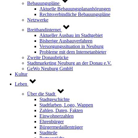
Bebauungspläne
Aktuelle Bebauungsplananhörungen
Rechtsverbindliche Bebauungspläne
Netzwerke
Breitbandinternet
Aktueller Ausbau im Stadtgebiet
Bisherige Ausbauverfahren
Versorgungssituation in Neuburg
Probleme mit dem Internetanbieter
Zweite Donaubrücke
Stadtmarketing Neuburg an der Donau e.V.
GeWo Neuburg GmbH
Kultur
Leben
Über die Stadt
Stadtgeschichte
Stadtfarben, Logo, Wappen
Zahlen, Daten, Fakten
Einwohnerzahlen
Ehrenbürger
Bürgermedaillenträger
Stadtteile