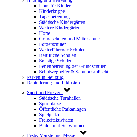
Bildung und Betreuung
Haus für Kinder
Kinderkrippe
Tagesbetreuung
Städtische Kindergärten
Weitere Kindergärten
Horte
Grundschulen und Mittelschule
Förderschulen
Weiterführende Schulen
Berufliche Schulen
Sonstige Schulen
Ferienbetreuung der Grundschulen
Schulweghelfer & Schulbusaufsicht
Parken in Neuburg
Behinderung und Inklusion
Sport und Freizeit
Städtische Turnhallen
Sportplätze
Öffentliche Parkanlagen
Spielplätze
Freizeitaktivitäten
Baden und Schwimmen
Feste, Märkte und Messen