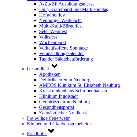
A-Zu-Bi! Ausbildungsmesse
Dult, Krammarkt und Marktsonntag
Hofgartenfest
Neuburger Weihnacht
Multi-Kulti-Bürgerfest
Sèter Weinfest
Volksfest
Wochenmarkt
Verkaufsoffene Sonntage
Veranstaltungskalender
Tag der Städtebauförderung
Gesundheit
Apotheken
Defibrillatoren in Neuburg
AMEOS Klinikum St. Elisabeth Neuburg
Kreiskrankenhaus Schrobenhausen
Klinikum Ingolstadt
Geriatriezentrum Neuburg
Gesundheitsportal
Zahnärztlicher Notdienst
Freiwillige Feuerwehr
Kirchen und Glaubensgemeinden
Friedhöfe