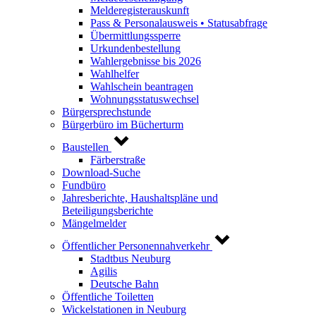
Melderegisterauskunft
Pass & Personalausweis • Statusabfrage
Übermittlungssperre
Urkundenbestellung
Wahlergebnisse bis 2026
Wahlhelfer
Wahlschein beantragen
Wohnungsstatuswechsel
Bürgersprechstunde
Bürgerbüro im Bücherturm
Baustellen
Färberstraße
Download-Suche
Fundbüro
Jahresberichte, Haushaltspläne und
Beteiligungsberichte
Mängelmelder
Öffentlicher Personennahverkehr
Stadtbus Neuburg
Agilis
Deutsche Bahn
Öffentliche Toiletten
Wickelstationen in Neuburg