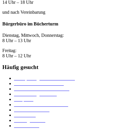
14 Uhr – 18 Uhr
und nach Vereinbarung
Bürgerbüro im Bücherturm
Dienstag, Mittwoch, Donnerstag:
8 Uhr – 13 Uhr
Freitag:
8 Uhr – 12 Uhr
Häufig gesucht
Ämter, Sachgebiete und Betriebe
Downloads und Formulare
Unterkünfte und Gastronomie
Veranstaltungskalender
Parkplätze
Stadtbücherei im Bücherturm
Heiraten in Neuburg
Stadttheater
Zahlungsverkehr
Pressebereich