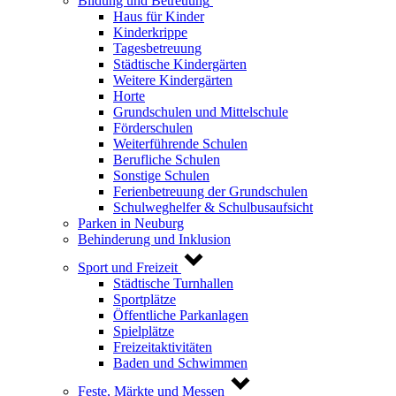
Bildung und Betreuung
Haus für Kinder
Kinderkrippe
Tagesbetreuung
Städtische Kindergärten
Weitere Kindergärten
Horte
Grundschulen und Mittelschule
Förderschulen
Weiterführende Schulen
Berufliche Schulen
Sonstige Schulen
Ferienbetreuung der Grundschulen
Schulweghelfer & Schulbusaufsicht
Parken in Neuburg
Behinderung und Inklusion
Sport und Freizeit
Städtische Turnhallen
Sportplätze
Öffentliche Parkanlagen
Spielplätze
Freizeitaktivitäten
Baden und Schwimmen
Feste, Märkte und Messen