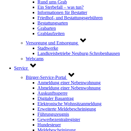
Rund ums Grab
Ein Sterbefall – was tun?
Informationen für Bestatter
Friedhof- und Bestattungsgebühren
Bestattungsarten
Grabarten
Grablaufzeiten
Versorgung und Entsorgung
Stadtwerke
Landkreisbetriebe Neuburg-Schrobenhausen
Webcams
Service
Bürger-Service-Portal
Anmeldung einer Nebenwohnung
Abmeldung einer Nebenwohnung
Auskunftssperre
Digitaler Bauantrag
Elektronische Wohnsitzanmeldung
Erweiterte Meldebescheinigung
Führungszeugnis
Gewerbezentralregister
Hundesteuer
Meldebescheinigung