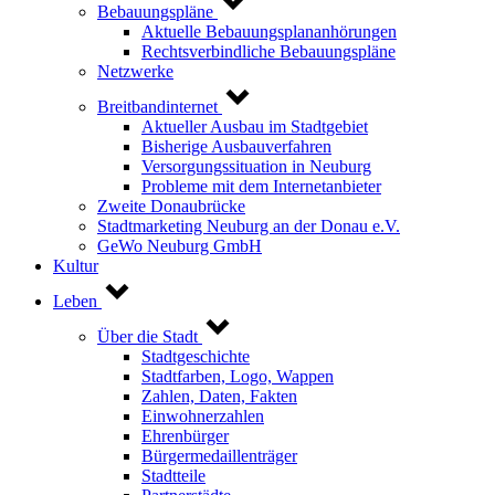
Bebauungspläne
Aktuelle Bebauungsplananhörungen
Rechtsverbindliche Bebauungspläne
Netzwerke
Breitbandinternet
Aktueller Ausbau im Stadtgebiet
Bisherige Ausbauverfahren
Versorgungssituation in Neuburg
Probleme mit dem Internetanbieter
Zweite Donaubrücke
Stadtmarketing Neuburg an der Donau e.V.
GeWo Neuburg GmbH
Kultur
Leben
Über die Stadt
Stadtgeschichte
Stadtfarben, Logo, Wappen
Zahlen, Daten, Fakten
Einwohnerzahlen
Ehrenbürger
Bürgermedaillenträger
Stadtteile