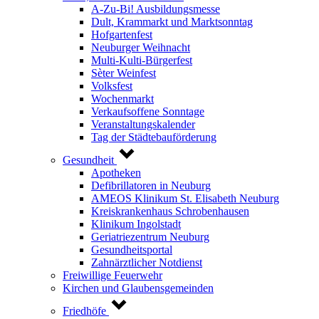
A-Zu-Bi! Ausbildungsmesse
Dult, Krammarkt und Marktsonntag
Hofgartenfest
Neuburger Weihnacht
Multi-Kulti-Bürgerfest
Sèter Weinfest
Volksfest
Wochenmarkt
Verkaufsoffene Sonntage
Veranstaltungskalender
Tag der Städtebauförderung
Gesundheit
Apotheken
Defibrillatoren in Neuburg
AMEOS Klinikum St. Elisabeth Neuburg
Kreiskrankenhaus Schrobenhausen
Klinikum Ingolstadt
Geriatriezentrum Neuburg
Gesundheitsportal
Zahnärztlicher Notdienst
Freiwillige Feuerwehr
Kirchen und Glaubensgemeinden
Friedhöfe