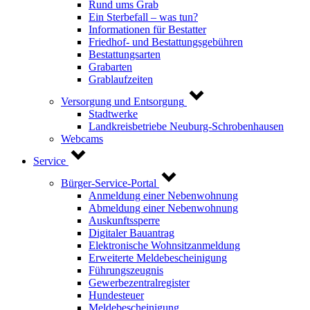
Rund ums Grab
Ein Sterbefall – was tun?
Informationen für Bestatter
Friedhof- und Bestattungsgebühren
Bestattungsarten
Grabarten
Grablaufzeiten
Versorgung und Entsorgung
Stadtwerke
Landkreisbetriebe Neuburg-Schrobenhausen
Webcams
Service
Bürger-Service-Portal
Anmeldung einer Nebenwohnung
Abmeldung einer Nebenwohnung
Auskunftssperre
Digitaler Bauantrag
Elektronische Wohnsitzanmeldung
Erweiterte Meldebescheinigung
Führungszeugnis
Gewerbezentralregister
Hundesteuer
Meldebescheinigung