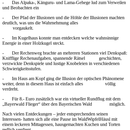
- Das Alpaka-, Känguru- und Lama-Gehege lud zum Verweilen
und Beobachten ein
- Der Pfad der Illusionen und die Höhle der Illusionen machten
deutlich, was uns die Wahrnehmung alles
vorgaukelt.
- Im Kugelhaus konnte man entdecken welche wahnsinnige
Energie in einer Holzkugel steckt.
- Der Rechenweg brachte an mehreren Stationen viel Denkspaß:
Knifflige Rechenaufgaben, spannende Rätsel geschichten,
verzwickte Denkspiele und lustige Knobeleien in verschiedenen
Schwierigkeitsstufen.
- Im Haus am Kopf ging die Illusion der optischen Phänomene
weiter, denn in diesem Haus ist einfach alles völlig
verdreht.
- Für 8.- Euro zusätzlich war ein virtueller Rundflug mit dem
„Bayerwald Flieger“ über den Bayerischen Wald möglich.
Nach vielen Entdeckungen – jeder entsprechenden seinen
Interessen- hatten sich alle eine Pause im WaldWipfelHäusl mit
einem leckeren Mittagessen, hausgemachten Kuchen und Torten
redlich verdient.