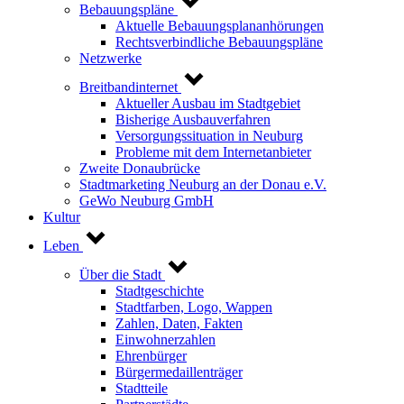
Bebauungspläne
Aktuelle Bebauungsplananhörungen
Rechtsverbindliche Bebauungspläne
Netzwerke
Breitbandinternet
Aktueller Ausbau im Stadtgebiet
Bisherige Ausbauverfahren
Versorgungssituation in Neuburg
Probleme mit dem Internetanbieter
Zweite Donaubrücke
Stadtmarketing Neuburg an der Donau e.V.
GeWo Neuburg GmbH
Kultur
Leben
Über die Stadt
Stadtgeschichte
Stadtfarben, Logo, Wappen
Zahlen, Daten, Fakten
Einwohnerzahlen
Ehrenbürger
Bürgermedaillenträger
Stadtteile