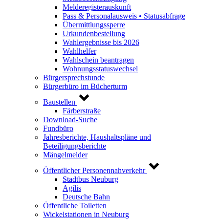
Melderegisterauskunft
Pass & Personalausweis • Statusabfrage
Übermittlungssperre
Urkundenbestellung
Wahlergebnisse bis 2026
Wahlhelfer
Wahlschein beantragen
Wohnungsstatuswechsel
Bürgersprechstunde
Bürgerbüro im Bücherturm
Baustellen
Färberstraße
Download-Suche
Fundbüro
Jahresberichte, Haushaltspläne und
Beteiligungsberichte
Mängelmelder
Öffentlicher Personennahverkehr
Stadtbus Neuburg
Agilis
Deutsche Bahn
Öffentliche Toiletten
Wickelstationen in Neuburg