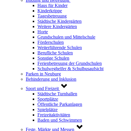
Bildung und Betreuung
Haus für Kinder
Kinderkrippe
Tagesbetreuung
Städtische Kindergärten
Weitere Kindergärten
Horte
Grundschulen und Mittelschule
Förderschulen
Weiterführende Schulen
Berufliche Schulen
Sonstige Schulen
Ferienbetreuung der Grundschulen
Schulweghelfer & Schulbusaufsicht
Parken in Neuburg
Behinderung und Inklusion
Sport und Freizeit
Städtische Turnhallen
Sportplätze
Öffentliche Parkanlagen
Spielplätze
Freizeitaktivitäten
Baden und Schwimmen
Feste, Märkte und Messen