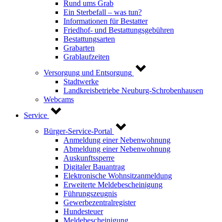
Rund ums Grab
Ein Sterbefall – was tun?
Informationen für Bestatter
Friedhof- und Bestattungsgebühren
Bestattungsarten
Grabarten
Grablaufzeiten
Versorgung und Entsorgung
Stadtwerke
Landkreisbetriebe Neuburg-Schrobenhausen
Webcams
Service
Bürger-Service-Portal
Anmeldung einer Nebenwohnung
Abmeldung einer Nebenwohnung
Auskunftssperre
Digitaler Bauantrag
Elektronische Wohnsitzanmeldung
Erweiterte Meldebescheinigung
Führungszeugnis
Gewerbezentralregister
Hundesteuer
Meldebescheinigung