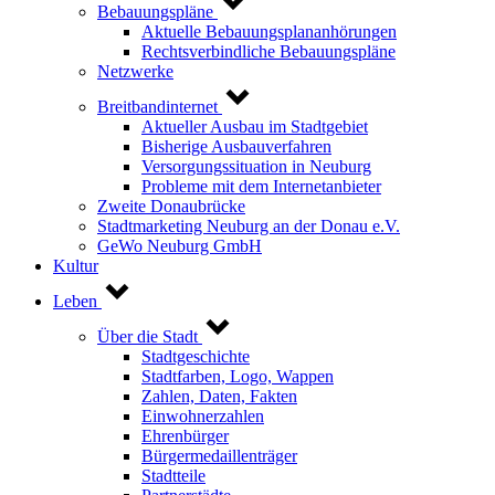
Bebauungspläne
Aktuelle Bebauungsplananhörungen
Rechtsverbindliche Bebauungspläne
Netzwerke
Breitbandinternet
Aktueller Ausbau im Stadtgebiet
Bisherige Ausbauverfahren
Versorgungssituation in Neuburg
Probleme mit dem Internetanbieter
Zweite Donaubrücke
Stadtmarketing Neuburg an der Donau e.V.
GeWo Neuburg GmbH
Kultur
Leben
Über die Stadt
Stadtgeschichte
Stadtfarben, Logo, Wappen
Zahlen, Daten, Fakten
Einwohnerzahlen
Ehrenbürger
Bürgermedaillenträger
Stadtteile