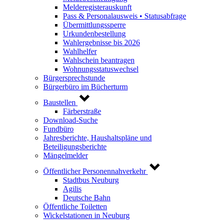
Melderegisterauskunft
Pass & Personalausweis • Statusabfrage
Übermittlungssperre
Urkundenbestellung
Wahlergebnisse bis 2026
Wahlhelfer
Wahlschein beantragen
Wohnungsstatuswechsel
Bürgersprechstunde
Bürgerbüro im Bücherturm
Baustellen
Färberstraße
Download-Suche
Fundbüro
Jahresberichte, Haushaltspläne und
Beteiligungsberichte
Mängelmelder
Öffentlicher Personennahverkehr
Stadtbus Neuburg
Agilis
Deutsche Bahn
Öffentliche Toiletten
Wickelstationen in Neuburg