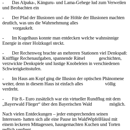
- Das Alpaka-, Känguru- und Lama-Gehege lud zum Verweilen
und Beobachten ein
- Der Pfad der Illusionen und die Höhle der Illusionen machten
deutlich, was uns die Wahrnehmung alles
vorgaukelt.
- Im Kugelhaus konnte man entdecken welche wahnsinnige
Energie in einer Holzkugel steckt.
- Der Rechenweg brachte an mehreren Stationen viel Denkspaß:
Knifflige Rechenaufgaben, spannende Rätsel geschichten,
verzwickte Denkspiele und lustige Knobeleien in verschiedenen
Schwierigkeitsstufen.
- Im Haus am Kopf ging die Illusion der optischen Phänomene
weiter, denn in diesem Haus ist einfach alles völlig
verdreht.
- Für 8.- Euro zusätzlich war ein virtueller Rundflug mit dem
„Bayerwald Flieger“ über den Bayerischen Wald möglich.
Nach vielen Entdeckungen – jeder entsprechenden seinen
Interessen- hatten sich alle eine Pause im WaldWipfelHäusl mit
einem leckeren Mittagessen, hausgemachten Kuchen und Torten
redlich verdient.