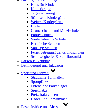
Bildung und Betreuung
Haus für Kinder
Kinderkrippe
Tagesbetreuung
Städtische Kindergärten
Weitere Kindergärten
Horte
Grundschulen und Mittelschule
Förderschulen
Weiterführende Schulen
Berufliche Schulen
Sonstige Schulen
Ferienbetreuung der Grundschulen
Schulweghelfer & Schulbusaufsicht
Parken in Neuburg
Behinderung und Inklusion
Sport und Freizeit
Städtische Turnhallen
Sportplätze
Öffentliche Parkanlagen
Spielplätze
Freizeitaktivitäten
Baden und Schwimmen
Feste, Märkte und Messen