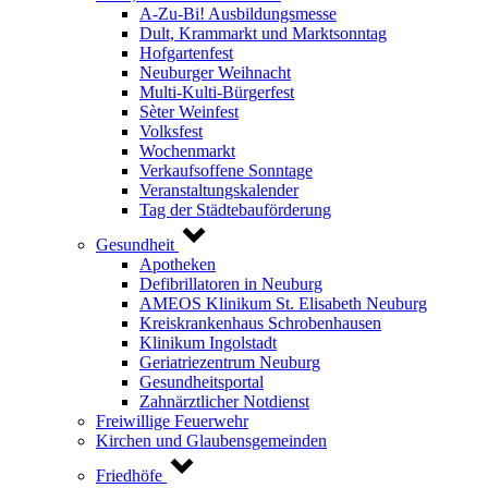
A-Zu-Bi! Ausbildungsmesse
Dult, Krammarkt und Marktsonntag
Hofgartenfest
Neuburger Weihnacht
Multi-Kulti-Bürgerfest
Sèter Weinfest
Volksfest
Wochenmarkt
Verkaufsoffene Sonntage
Veranstaltungskalender
Tag der Städtebauförderung
Gesundheit
Apotheken
Defibrillatoren in Neuburg
AMEOS Klinikum St. Elisabeth Neuburg
Kreiskrankenhaus Schrobenhausen
Klinikum Ingolstadt
Geriatriezentrum Neuburg
Gesundheitsportal
Zahnärztlicher Notdienst
Freiwillige Feuerwehr
Kirchen und Glaubensgemeinden
Friedhöfe