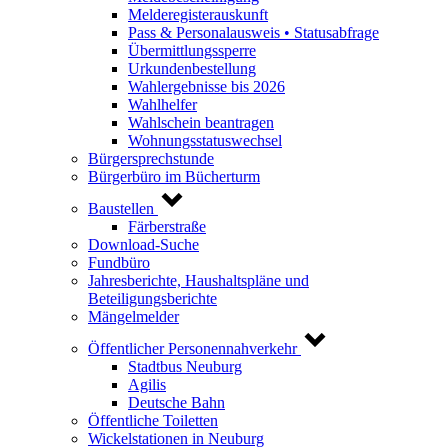
Melderegisterauskunft
Pass & Personalausweis • Statusabfrage
Übermittlungssperre
Urkundenbestellung
Wahlergebnisse bis 2026
Wahlhelfer
Wahlschein beantragen
Wohnungsstatuswechsel
Bürgersprechstunde
Bürgerbüro im Bücherturm
Baustellen
Färberstraße
Download-Suche
Fundbüro
Jahresberichte, Haushaltspläne und
Beteiligungsberichte
Mängelmelder
Öffentlicher Personennahverkehr
Stadtbus Neuburg
Agilis
Deutsche Bahn
Öffentliche Toiletten
Wickelstationen in Neuburg