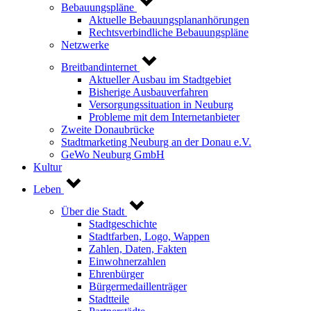
Bebauungspläne
Aktuelle Bebauungsplananhörungen
Rechtsverbindliche Bebauungspläne
Netzwerke
Breitbandinternet
Aktueller Ausbau im Stadtgebiet
Bisherige Ausbauverfahren
Versorgungssituation in Neuburg
Probleme mit dem Internetanbieter
Zweite Donaubrücke
Stadtmarketing Neuburg an der Donau e.V.
GeWo Neuburg GmbH
Kultur
Leben
Über die Stadt
Stadtgeschichte
Stadtfarben, Logo, Wappen
Zahlen, Daten, Fakten
Einwohnerzahlen
Ehrenbürger
Bürgermedaillenträger
Stadtteile