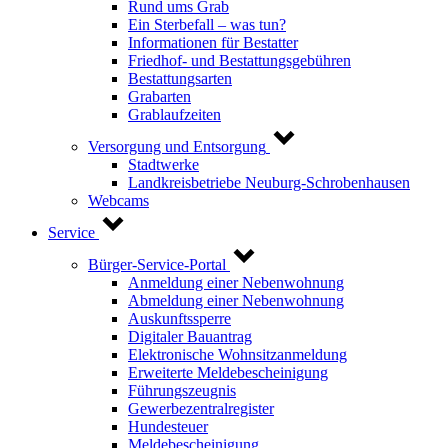
Rund ums Grab
Ein Sterbefall – was tun?
Informationen für Bestatter
Friedhof- und Bestattungsgebühren
Bestattungsarten
Grabarten
Grablaufzeiten
Versorgung und Entsorgung
Stadtwerke
Landkreisbetriebe Neuburg-Schrobenhausen
Webcams
Service
Bürger-Service-Portal
Anmeldung einer Nebenwohnung
Abmeldung einer Nebenwohnung
Auskunftssperre
Digitaler Bauantrag
Elektronische Wohnsitzanmeldung
Erweiterte Meldebescheinigung
Führungszeugnis
Gewerbezentralregister
Hundesteuer
Meldebescheinigung