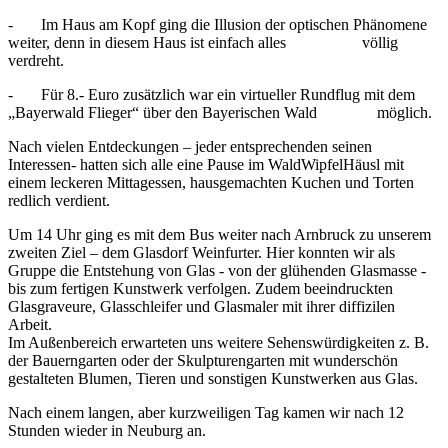
- Im Haus am Kopf ging die Illusion der optischen Phänomene
weiter, denn in diesem Haus ist einfach alles völlig
verdreht.
- Für 8.- Euro zusätzlich war ein virtueller Rundflug mit dem
„Bayerwald Flieger“ über den Bayerischen Wald möglich.
Nach vielen Entdeckungen – jeder entsprechenden seinen
Interessen- hatten sich alle eine Pause im WaldWipfelHäusl mit
einem leckeren Mittagessen, hausgemachten Kuchen und Torten
redlich verdient.
Um 14 Uhr ging es mit dem Bus weiter nach Arnbruck zu unserem
zweiten Ziel – dem Glasdorf Weinfurter. Hier konnten wir als
Gruppe die Entstehung von Glas - von der glühenden Glasmasse -
bis zum fertigen Kunstwerk verfolgen. Zudem beeindruckten
Glasgraveure, Glasschleifer und Glasmaler mit ihrer diffizilen
Arbeit.
Im Außenbereich erwarteten uns weitere Sehenswürdigkeiten z. B.
der Bauerngarten oder der Skulpturengarten mit wunderschön
gestalteten Blumen, Tieren und sonstigen Kunstwerken aus Glas.
Nach einem langen, aber kurzweiligen Tag kamen wir nach 12
Stunden wieder in Neuburg an.