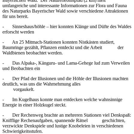
Bayerischen Wald. Der Naturerlebnispfad (2 km) hielt
umfangreiche und interessante Informationen zur Flora und Fauna
des Naturparks Bayerischer Wald sowie verschiedene Attraktionen
für uns bereit.
- Sinneshaus/höhle – hier konnten Klänge und Düfte des Waldes
erforscht werden
- An 25 Mitmach-Stationen konnten Nistkästen studiert,
Baumringe gezählt, Pflanzen entdeckt und die Arbeit der
Waldbienen beobachtet werden.
- Das Alpaka-, Känguru- und Lama-Gehege lud zum Verweilen
und Beobachten ein
- Der Pfad der Illusionen und die Höhle der Illusionen machten
deutlich, was uns die Wahrnehmung alles
vorgaukelt.
- Im Kugelhaus konnte man entdecken welche wahnsinnige
Energie in einer Holzkugel steckt.
- Der Rechenweg brachte an mehreren Stationen viel Denkspaß:
Knifflige Rechenaufgaben, spannende Rätsel geschichten,
verzwickte Denkspiele und lustige Knobeleien in verschiedenen
Schwierigkeitsstufen.