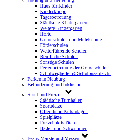
Bildung und Betreuung
Haus für Kinder
Kinderkrippe
Tagesbetreuung
Städtische Kindergärten
Weitere Kindergärten
Horte
Grundschulen und Mittelschule
Förderschulen
Weiterführende Schulen
Berufliche Schulen
Sonstige Schulen
Ferienbetreuung der Grundschulen
Schulweghelfer & Schulbusaufsicht
Parken in Neuburg
Behinderung und Inklusion
Sport und Freizeit
Städtische Turnhallen
Sportplätze
Öffentliche Parkanlagen
Spielplätze
Freizeitaktivitäten
Baden und Schwimmen
Feste, Märkte und Messen