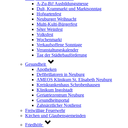
A-Zu-Bi! Ausbildungsmesse
Dult, Krammarkt und Marktsonntag
Hofgartenfest
Neuburger Weihnacht
Multi-Kulti-Bürgerfest
Sèter Weinfest
Volksfest
Wochenmarkt
Verkaufsoffene Sonntage
Veranstaltungskalender
Tag der Städtebauförderung
Gesundheit
Apotheken
Defibrillatoren in Neuburg
AMEOS Klinikum St. Elisabeth Neuburg
Kreiskrankenhaus Schrobenhausen
Klinikum Ingolstadt
Geriatriezentrum Neuburg
Gesundheitsportal
Zahnärztlicher Notdienst
Freiwillige Feuerwehr
Kirchen und Glaubensgemeinden
Friedhöfe