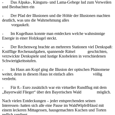
- Das Alpaka-, Känguru- und Lama-Gehege lud zum Verweilen
und Beobachten ein
- Der Pfad der Illusionen und die Höhle der Illusionen machten
deutlich, was uns die Wahrnehmung alles
vorgaukelt.
- Im Kugelhaus konnte man entdecken welche wahnsinnige
Energie in einer Holzkugel steckt.
- Der Rechenweg brachte an mehreren Stationen viel Denkspaß:
Knifflige Rechenaufgaben, spannende Rätsel geschichten,
verzwickte Denkspiele und lustige Knobeleien in verschiedenen
Schwierigkeitsstufen.
- Im Haus am Kopf ging die Illusion der optischen Phänomene
weiter, denn in diesem Haus ist einfach alles völlig
verdreht.
- Für 8.- Euro zusätzlich war ein virtueller Rundflug mit dem
„Bayerwald Flieger“ über den Bayerischen Wald möglich.
Nach vielen Entdeckungen – jeder entsprechenden seinen
Interessen- hatten sich alle eine Pause im WaldWipfelHäusl mit
einem leckeren Mittagessen, hausgemachten Kuchen und Torten
redlich verdient.