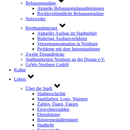
Bebauungspläne
Aktuelle Bebauungsplananhörungen
Rechtsverbindliche Bebauungspläne
Netzwerke
Breitbandinternet
Aktueller Ausbau im Stadtgebiet
Bisherige Ausbauverfahren
Versorgungssituation in Neuburg
Probleme mit dem Internetanbieter
Zweite Donaubrücke
Stadtmarketing Neuburg an der Donau e.V.
GeWo Neuburg GmbH
Kultur
Leben
Über die Stadt
Stadtgeschichte
Stadtfarben, Logo, Wappen
Zahlen, Daten, Fakten
Einwohnerzahlen
Ehrenbürger
Bürgermedaillenträger
Stadtteile