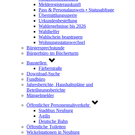
Melderegisterauskunft
Pass & Personalausweis • Statusabfrage
Übermittlungssperre
Urkundenbestellung
Wahlergebnisse bis 2026
Wahlhelfer
Wahlschein beantragen
Wohnungsstatuswechsel
Bürgersprechstunde
Bürgerbüro im Bücherturm
Baustellen
Färberstraße
Download-Suche
Fundbüro
Jahresberichte, Haushaltspläne und
Beteiligungsberichte
Mängelmelder
Öffentlicher Personennahverkehr
Stadtbus Neuburg
Agilis
Deutsche Bahn
Öffentliche Toiletten
Wickelstationen in Neuburg