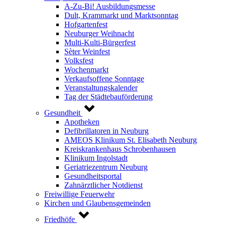
A-Zu-Bi! Ausbildungsmesse
Dult, Krammarkt und Marktsonntag
Hofgartenfest
Neuburger Weihnacht
Multi-Kulti-Bürgerfest
Sèter Weinfest
Volksfest
Wochenmarkt
Verkaufsoffene Sonntage
Veranstaltungskalender
Tag der Städtebauförderung
Gesundheit
Apotheken
Defibrillatoren in Neuburg
AMEOS Klinikum St. Elisabeth Neuburg
Kreiskrankenhaus Schrobenhausen
Klinikum Ingolstadt
Geriatriezentrum Neuburg
Gesundheitsportal
Zahnärztlicher Notdienst
Freiwillige Feuerwehr
Kirchen und Glaubensgemeinden
Friedhöfe