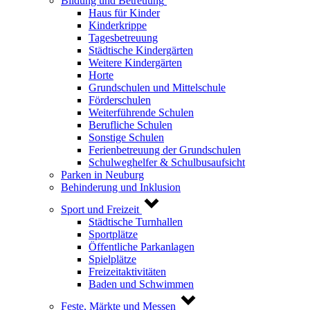
Bildung und Betreuung
Haus für Kinder
Kinderkrippe
Tagesbetreuung
Städtische Kindergärten
Weitere Kindergärten
Horte
Grundschulen und Mittelschule
Förderschulen
Weiterführende Schulen
Berufliche Schulen
Sonstige Schulen
Ferienbetreuung der Grundschulen
Schulweghelfer & Schulbusaufsicht
Parken in Neuburg
Behinderung und Inklusion
Sport und Freizeit
Städtische Turnhallen
Sportplätze
Öffentliche Parkanlagen
Spielplätze
Freizeitaktivitäten
Baden und Schwimmen
Feste, Märkte und Messen