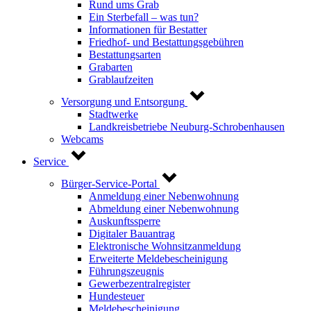
Rund ums Grab
Ein Sterbefall – was tun?
Informationen für Bestatter
Friedhof- und Bestattungsgebühren
Bestattungsarten
Grabarten
Grablaufzeiten
Versorgung und Entsorgung
Stadtwerke
Landkreisbetriebe Neuburg-Schrobenhausen
Webcams
Service
Bürger-Service-Portal
Anmeldung einer Nebenwohnung
Abmeldung einer Nebenwohnung
Auskunftssperre
Digitaler Bauantrag
Elektronische Wohnsitzanmeldung
Erweiterte Meldebescheinigung
Führungszeugnis
Gewerbezentralregister
Hundesteuer
Meldebescheinigung