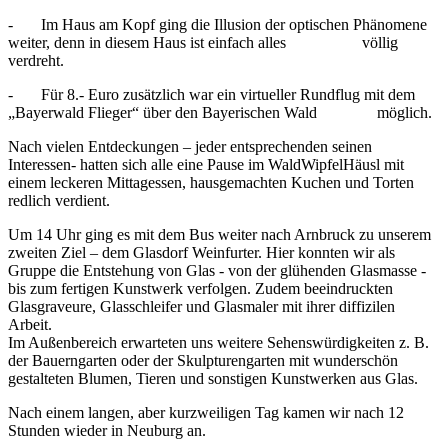
- Im Haus am Kopf ging die Illusion der optischen Phänomene
weiter, denn in diesem Haus ist einfach alles völlig
verdreht.
- Für 8.- Euro zusätzlich war ein virtueller Rundflug mit dem
„Bayerwald Flieger“ über den Bayerischen Wald möglich.
Nach vielen Entdeckungen – jeder entsprechenden seinen
Interessen- hatten sich alle eine Pause im WaldWipfelHäusl mit
einem leckeren Mittagessen, hausgemachten Kuchen und Torten
redlich verdient.
Um 14 Uhr ging es mit dem Bus weiter nach Arnbruck zu unserem
zweiten Ziel – dem Glasdorf Weinfurter. Hier konnten wir als
Gruppe die Entstehung von Glas - von der glühenden Glasmasse -
bis zum fertigen Kunstwerk verfolgen. Zudem beeindruckten
Glasgraveure, Glasschleifer und Glasmaler mit ihrer diffizilen
Arbeit.
Im Außenbereich erwarteten uns weitere Sehenswürdigkeiten z. B.
der Bauerngarten oder der Skulpturengarten mit wunderschön
gestalteten Blumen, Tieren und sonstigen Kunstwerken aus Glas.
Nach einem langen, aber kurzweiligen Tag kamen wir nach 12
Stunden wieder in Neuburg an.