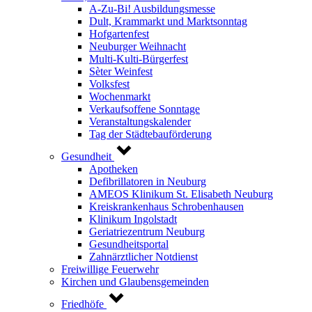
A-Zu-Bi! Ausbildungsmesse
Dult, Krammarkt und Marktsonntag
Hofgartenfest
Neuburger Weihnacht
Multi-Kulti-Bürgerfest
Sèter Weinfest
Volksfest
Wochenmarkt
Verkaufsoffene Sonntage
Veranstaltungskalender
Tag der Städtebauförderung
Gesundheit
Apotheken
Defibrillatoren in Neuburg
AMEOS Klinikum St. Elisabeth Neuburg
Kreiskrankenhaus Schrobenhausen
Klinikum Ingolstadt
Geriatriezentrum Neuburg
Gesundheitsportal
Zahnärztlicher Notdienst
Freiwillige Feuerwehr
Kirchen und Glaubensgemeinden
Friedhöfe