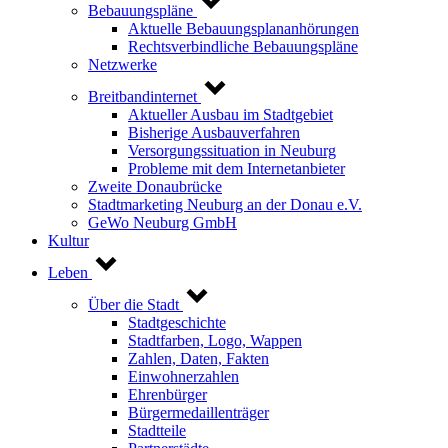
Bebauungspläne
Aktuelle Bebauungsplananhörungen
Rechtsverbindliche Bebauungspläne
Netzwerke
Breitbandinternet
Aktueller Ausbau im Stadtgebiet
Bisherige Ausbauverfahren
Versorgungssituation in Neuburg
Probleme mit dem Internetanbieter
Zweite Donaubrücke
Stadtmarketing Neuburg an der Donau e.V.
GeWo Neuburg GmbH
Kultur
Leben
Über die Stadt
Stadtgeschichte
Stadtfarben, Logo, Wappen
Zahlen, Daten, Fakten
Einwohnerzahlen
Ehrenbürger
Bürgermedaillenträger
Stadtteile