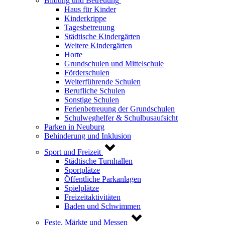
Bildung und Betreuung
Haus für Kinder
Kinderkrippe
Tagesbetreuung
Städtische Kindergärten
Weitere Kindergärten
Horte
Grundschulen und Mittelschule
Förderschulen
Weiterführende Schulen
Berufliche Schulen
Sonstige Schulen
Ferienbetreuung der Grundschulen
Schulweghelfer & Schulbusaufsicht
Parken in Neuburg
Behinderung und Inklusion
Sport und Freizeit
Städtische Turnhallen
Sportplätze
Öffentliche Parkanlagen
Spielplätze
Freizeitaktivitäten
Baden und Schwimmen
Feste, Märkte und Messen