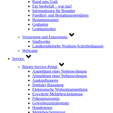
Rund ums Grab
Ein Sterbefall – was tun?
Informationen für Bestatter
Friedhof- und Bestattungsgebühren
Bestattungsarten
Grabarten
Grablaufzeiten
Versorgung und Entsorgung
Stadtwerke
Landkreisbetriebe Neuburg-Schrobenhausen
Webcams
Service
Bürger-Service-Portal
Anmeldung einer Nebenwohnung
Abmeldung einer Nebenwohnung
Auskunftssperre
Digitaler Bauantrag
Elektronische Wohnsitzanmeldung
Erweiterte Meldebescheinigung
Führungszeugnis
Gewerbezentralregister
Hundesteuer
Meldebescheinigung