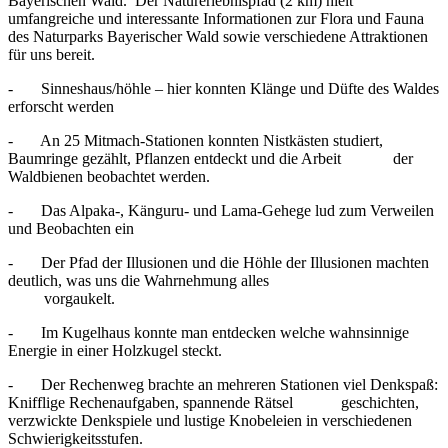
Bayerischen Wald. Der Naturerlebnispfad (2 km) hielt
umfangreiche und interessante Informationen zur Flora und Fauna
des Naturparks Bayerischer Wald sowie verschiedene Attraktionen
für uns bereit.
- Sinneshaus/höhle – hier konnten Klänge und Düfte des Waldes
erforscht werden
- An 25 Mitmach-Stationen konnten Nistkästen studiert,
Baumringe gezählt, Pflanzen entdeckt und die Arbeit der
Waldbienen beobachtet werden.
- Das Alpaka-, Känguru- und Lama-Gehege lud zum Verweilen
und Beobachten ein
- Der Pfad der Illusionen und die Höhle der Illusionen machten
deutlich, was uns die Wahrnehmung alles
vorgaukelt.
- Im Kugelhaus konnte man entdecken welche wahnsinnige
Energie in einer Holzkugel steckt.
- Der Rechenweg brachte an mehreren Stationen viel Denkspaß:
Knifflige Rechenaufgaben, spannende Rätsel geschichten,
verzwickte Denkspiele und lustige Knobeleien in verschiedenen
Schwierigkeitsstufen.