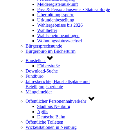
Melderegisterauskunft
Pass & Personalausweis • Statusabfrage
Übermittlungssperre
Urkundenbestellung
Wahlergebnisse bis 2026
Wahlhelfer
Wahlschein beantragen
Wohnungsstatuswechsel
Bürgersprechstunde
Bürgerbüro im Bücherturm
Baustellen
Färberstraße
Download-Suche
Fundbüro
Jahresberichte, Haushaltspläne und
Beteiligungsberichte
Mängelmelder
Öffentlicher Personennahverkehr
Stadtbus Neuburg
Agilis
Deutsche Bahn
Öffentliche Toiletten
Wickelstationen in Neuburg