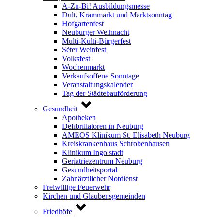
A-Zu-Bi! Ausbildungsmesse
Dult, Krammarkt und Marktsonntag
Hofgartenfest
Neuburger Weihnacht
Multi-Kulti-Bürgerfest
Sèter Weinfest
Volksfest
Wochenmarkt
Verkaufsoffene Sonntage
Veranstaltungskalender
Tag der Städtebauförderung
Gesundheit
Apotheken
Defibrillatoren in Neuburg
AMEOS Klinikum St. Elisabeth Neuburg
Kreiskrankenhaus Schrobenhausen
Klinikum Ingolstadt
Geriatriezentrum Neuburg
Gesundheitsportal
Zahnärztlicher Notdienst
Freiwillige Feuerwehr
Kirchen und Glaubensgemeinden
Friedhöfe