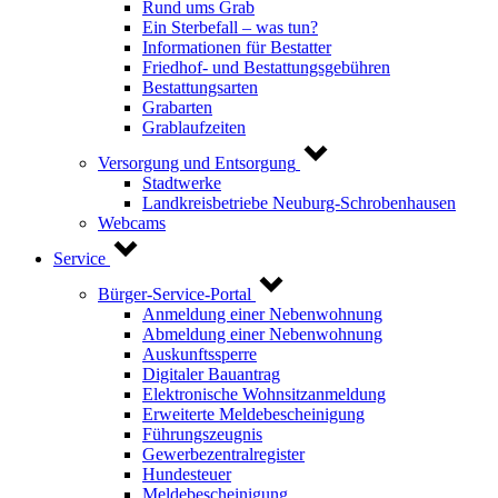
Rund ums Grab
Ein Sterbefall – was tun?
Informationen für Bestatter
Friedhof- und Bestattungsgebühren
Bestattungsarten
Grabarten
Grablaufzeiten
Versorgung und Entsorgung
Stadtwerke
Landkreisbetriebe Neuburg-Schrobenhausen
Webcams
Service
Bürger-Service-Portal
Anmeldung einer Nebenwohnung
Abmeldung einer Nebenwohnung
Auskunftssperre
Digitaler Bauantrag
Elektronische Wohnsitzanmeldung
Erweiterte Meldebescheinigung
Führungszeugnis
Gewerbezentralregister
Hundesteuer
Meldebescheinigung