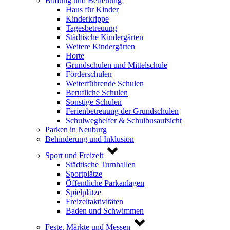
Bildung und Betreuung
Haus für Kinder
Kinderkrippe
Tagesbetreuung
Städtische Kindergärten
Weitere Kindergärten
Horte
Grundschulen und Mittelschule
Förderschulen
Weiterführende Schulen
Berufliche Schulen
Sonstige Schulen
Ferienbetreuung der Grundschulen
Schulweghelfer & Schulbusaufsicht
Parken in Neuburg
Behinderung und Inklusion
Sport und Freizeit
Städtische Turnhallen
Sportplätze
Öffentliche Parkanlagen
Spielplätze
Freizeitaktivitäten
Baden und Schwimmen
Feste, Märkte und Messen