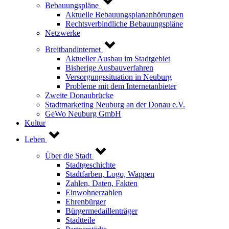
Bebauungspläne
Aktuelle Bebauungsplananhörungen
Rechtsverbindliche Bebauungspläne
Netzwerke
Breitbandinternet
Aktueller Ausbau im Stadtgebiet
Bisherige Ausbauverfahren
Versorgungssituation in Neuburg
Probleme mit dem Internetanbieter
Zweite Donaubrücke
Stadtmarketing Neuburg an der Donau e.V.
GeWo Neuburg GmbH
Kultur
Leben
Über die Stadt
Stadtgeschichte
Stadtfarben, Logo, Wappen
Zahlen, Daten, Fakten
Einwohnerzahlen
Ehrenbürger
Bürgermedaillenträger
Stadtteile