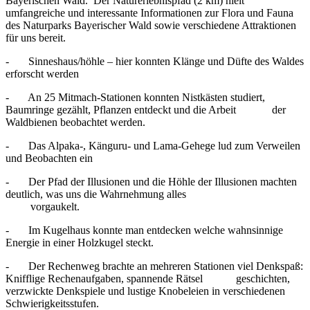
Bayerischen Wald. Der Naturerlebnispfad (2 km) hielt
umfangreiche und interessante Informationen zur Flora und Fauna
des Naturparks Bayerischer Wald sowie verschiedene Attraktionen
für uns bereit.
- Sinneshaus/höhle – hier konnten Klänge und Düfte des Waldes
erforscht werden
- An 25 Mitmach-Stationen konnten Nistkästen studiert,
Baumringe gezählt, Pflanzen entdeckt und die Arbeit der
Waldbienen beobachtet werden.
- Das Alpaka-, Känguru- und Lama-Gehege lud zum Verweilen
und Beobachten ein
- Der Pfad der Illusionen und die Höhle der Illusionen machten
deutlich, was uns die Wahrnehmung alles
vorgaukelt.
- Im Kugelhaus konnte man entdecken welche wahnsinnige
Energie in einer Holzkugel steckt.
- Der Rechenweg brachte an mehreren Stationen viel Denkspaß:
Knifflige Rechenaufgaben, spannende Rätsel geschichten,
verzwickte Denkspiele und lustige Knobeleien in verschiedenen
Schwierigkeitsstufen.