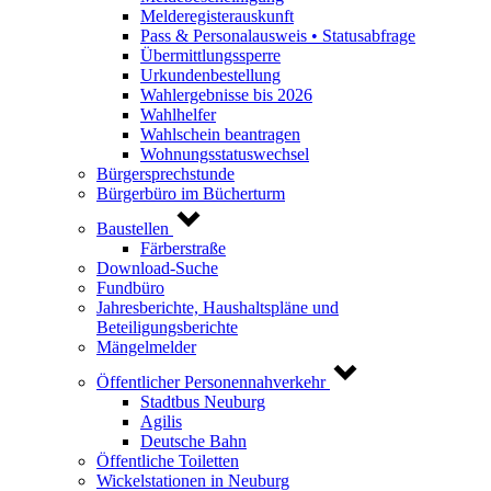
Melderegisterauskunft
Pass & Personalausweis • Statusabfrage
Übermittlungssperre
Urkundenbestellung
Wahlergebnisse bis 2026
Wahlhelfer
Wahlschein beantragen
Wohnungsstatuswechsel
Bürgersprechstunde
Bürgerbüro im Bücherturm
Baustellen
Färberstraße
Download-Suche
Fundbüro
Jahresberichte, Haushaltspläne und
Beteiligungsberichte
Mängelmelder
Öffentlicher Personennahverkehr
Stadtbus Neuburg
Agilis
Deutsche Bahn
Öffentliche Toiletten
Wickelstationen in Neuburg