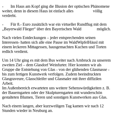
- Im Haus am Kopf ging die Illusion der optischen Phänomene
weiter, denn in diesem Haus ist einfach alles völlig
verdreht.
- Für 8.- Euro zusätzlich war ein virtueller Rundflug mit dem
„Bayerwald Flieger“ über den Bayerischen Wald möglich.
Nach vielen Entdeckungen – jeder entsprechenden seinen
Interessen- hatten sich alle eine Pause im WaldWipfelHäusl mit
einem leckeren Mittagessen, hausgemachten Kuchen und Torten
redlich verdient.
Um 14 Uhr ging es mit dem Bus weiter nach Arnbruck zu unserem
zweiten Ziel – dem Glasdorf Weinfurter. Hier konnten wir als
Gruppe die Entstehung von Glas - von der glühenden Glasmasse -
bis zum fertigen Kunstwerk verfolgen. Zudem beeindruckten
Glasgraveure, Glasschleifer und Glasmaler mit ihrer diffizilen
Arbeit.
Im Außenbereich erwarteten uns weitere Sehenswürdigkeiten z. B.
der Bauerngarten oder der Skulpturengarten mit wunderschön
gestalteten Blumen, Tieren und sonstigen Kunstwerken aus Glas.
Nach einem langen, aber kurzweiligen Tag kamen wir nach 12
Stunden wieder in Neuburg an.