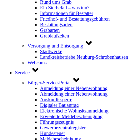
Rund ums Grab
Ein Sterbefall – was tun?
Informationen für Bestatter
Friedhof- und Bestattungsgebühren
Bestattungsarten
Grabarten
Grablaufzeiten
Versorgung und Entsorgung
Stadtwerke
Landkreisbetriebe Neuburg-Schrobenhausen
Webcams
Service
Bürger-Service-Portal
Anmeldung einer Nebenwohnung
Abmeldung einer Nebenwohnung
Auskunftssperre
Digitaler Bauantrag
Elektronische Wohnsitzanmeldung
Erweiterte Meldebescheinigung
Führungszeugnis
Gewerbezentralregister
Hundesteuer
Meldebescheinigung