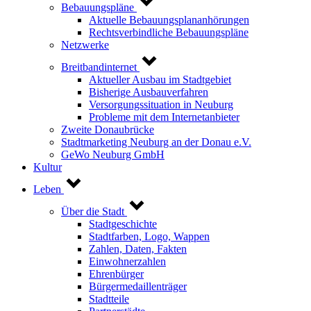
Bebauungspläne
Aktuelle Bebauungsplananhörungen
Rechtsverbindliche Bebauungspläne
Netzwerke
Breitbandinternet
Aktueller Ausbau im Stadtgebiet
Bisherige Ausbauverfahren
Versorgungssituation in Neuburg
Probleme mit dem Internetanbieter
Zweite Donaubrücke
Stadtmarketing Neuburg an der Donau e.V.
GeWo Neuburg GmbH
Kultur
Leben
Über die Stadt
Stadtgeschichte
Stadtfarben, Logo, Wappen
Zahlen, Daten, Fakten
Einwohnerzahlen
Ehrenbürger
Bürgermedaillenträger
Stadtteile