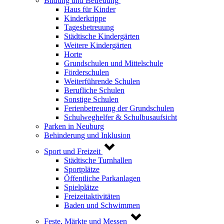
Bildung und Betreuung
Haus für Kinder
Kinderkrippe
Tagesbetreuung
Städtische Kindergärten
Weitere Kindergärten
Horte
Grundschulen und Mittelschule
Förderschulen
Weiterführende Schulen
Berufliche Schulen
Sonstige Schulen
Ferienbetreuung der Grundschulen
Schulweghelfer & Schulbusaufsicht
Parken in Neuburg
Behinderung und Inklusion
Sport und Freizeit
Städtische Turnhallen
Sportplätze
Öffentliche Parkanlagen
Spielplätze
Freizeitaktivitäten
Baden und Schwimmen
Feste, Märkte und Messen