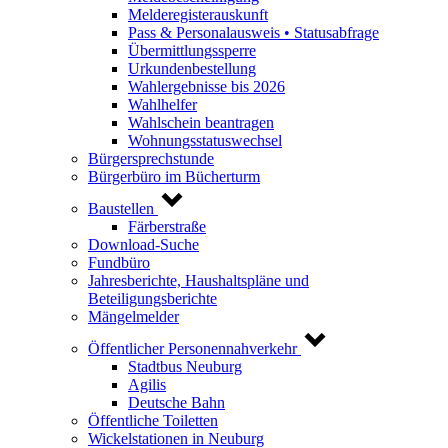
Melderegisterauskunft
Pass & Personalausweis • Statusabfrage
Übermittlungssperre
Urkundenbestellung
Wahlergebnisse bis 2026
Wahlhelfer
Wahlschein beantragen
Wohnungsstatuswechsel
Bürgersprechstunde
Bürgerbüro im Bücherturm
Baustellen
Färberstraße
Download-Suche
Fundbüro
Jahresberichte, Haushaltspläne und
Beteiligungsberichte
Mängelmelder
Öffentlicher Personennahverkehr
Stadtbus Neuburg
Agilis
Deutsche Bahn
Öffentliche Toiletten
Wickelstationen in Neuburg