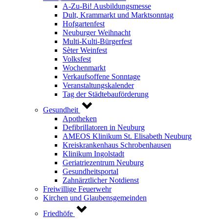
A-Zu-Bi! Ausbildungsmesse
Dult, Krammarkt und Marktsonntag
Hofgartenfest
Neuburger Weihnacht
Multi-Kulti-Bürgerfest
Sèter Weinfest
Volksfest
Wochenmarkt
Verkaufsoffene Sonntage
Veranstaltungskalender
Tag der Städtebauförderung
Gesundheit
Apotheken
Defibrillatoren in Neuburg
AMEOS Klinikum St. Elisabeth Neuburg
Kreiskrankenhaus Schrobenhausen
Klinikum Ingolstadt
Geriatriezentrum Neuburg
Gesundheitsportal
Zahnärztlicher Notdienst
Freiwillige Feuerwehr
Kirchen und Glaubensgemeinden
Friedhöfe