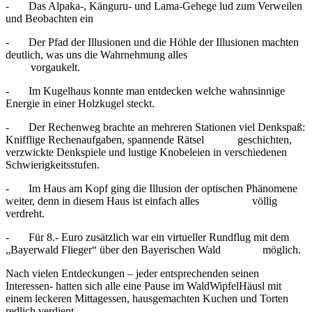
- Das Alpaka-, Känguru- und Lama-Gehege lud zum Verweilen
und Beobachten ein
- Der Pfad der Illusionen und die Höhle der Illusionen machten
deutlich, was uns die Wahrnehmung alles
vorgaukelt.
- Im Kugelhaus konnte man entdecken welche wahnsinnige
Energie in einer Holzkugel steckt.
- Der Rechenweg brachte an mehreren Stationen viel Denkspaß:
Knifflige Rechenaufgaben, spannende Rätsel geschichten,
verzwickte Denkspiele und lustige Knobeleien in verschiedenen
Schwierigkeitsstufen.
- Im Haus am Kopf ging die Illusion der optischen Phänomene
weiter, denn in diesem Haus ist einfach alles völlig
verdreht.
- Für 8.- Euro zusätzlich war ein virtueller Rundflug mit dem
„Bayerwald Flieger“ über den Bayerischen Wald möglich.
Nach vielen Entdeckungen – jeder entsprechenden seinen
Interessen- hatten sich alle eine Pause im WaldWipfelHäusl mit
einem leckeren Mittagessen, hausgemachten Kuchen und Torten
redlich verdient.