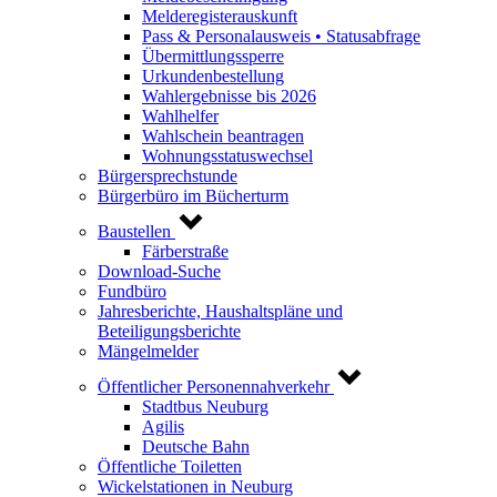
Melderegisterauskunft
Pass & Personalausweis • Statusabfrage
Übermittlungssperre
Urkundenbestellung
Wahlergebnisse bis 2026
Wahlhelfer
Wahlschein beantragen
Wohnungsstatuswechsel
Bürgersprechstunde
Bürgerbüro im Bücherturm
Baustellen
Färberstraße
Download-Suche
Fundbüro
Jahresberichte, Haushaltspläne und
Beteiligungsberichte
Mängelmelder
Öffentlicher Personennahverkehr
Stadtbus Neuburg
Agilis
Deutsche Bahn
Öffentliche Toiletten
Wickelstationen in Neuburg