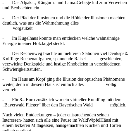
- Das Alpaka-, Känguru- und Lama-Gehege lud zum Verweilen
und Beobachten ein
- Der Pfad der Illusionen und die Höhle der Illusionen machten
deutlich, was uns die Wahrnehmung alles
vorgaukelt.
- Im Kugelhaus konnte man entdecken welche wahnsinnige
Energie in einer Holzkugel steckt.
- Der Rechenweg brachte an mehreren Stationen viel Denkspaß:
Knifflige Rechenaufgaben, spannende Rätsel geschichten,
verzwickte Denkspiele und lustige Knobeleien in verschiedenen
Schwierigkeitsstufen.
- Im Haus am Kopf ging die Illusion der optischen Phänomene
weiter, denn in diesem Haus ist einfach alles völlig
verdreht.
- Für 8.- Euro zusätzlich war ein virtueller Rundflug mit dem
„Bayerwald Flieger“ über den Bayerischen Wald möglich.
Nach vielen Entdeckungen – jeder entsprechenden seinen
Interessen- hatten sich alle eine Pause im WaldWipfelHäusl mit
einem leckeren Mittagessen, hausgemachten Kuchen und Torten
redlich verdient.