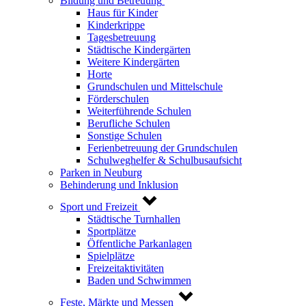
Bildung und Betreuung
Haus für Kinder
Kinderkrippe
Tagesbetreuung
Städtische Kindergärten
Weitere Kindergärten
Horte
Grundschulen und Mittelschule
Förderschulen
Weiterführende Schulen
Berufliche Schulen
Sonstige Schulen
Ferienbetreuung der Grundschulen
Schulweghelfer & Schulbusaufsicht
Parken in Neuburg
Behinderung und Inklusion
Sport und Freizeit
Städtische Turnhallen
Sportplätze
Öffentliche Parkanlagen
Spielplätze
Freizeitaktivitäten
Baden und Schwimmen
Feste, Märkte und Messen