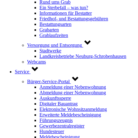
Rund ums Grab
Ein Sterbefall – was tun?
Informationen für Bestatter
Friedhof- und Bestattungsgebühren
Bestattungsarten
Grabarten
Grablaufzeiten
Versorgung und Entsorgung
Stadtwerke
Landkreisbetriebe Neuburg-Schrobenhausen
Webcams
Service
Bürger-Service-Portal
Anmeldung einer Nebenwohnung
Abmeldung einer Nebenwohnung
Auskunftssperre
Digitaler Bauantrag
Elektronische Wohnsitzanmeldung
Erweiterte Meldebescheinigung
Führungszeugnis
Gewerbezentralregister
Hundesteuer
Meldebescheinigung