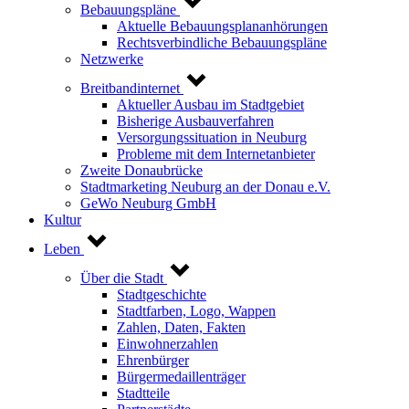
Bebauungspläne
Aktuelle Bebauungsplananhörungen
Rechtsverbindliche Bebauungspläne
Netzwerke
Breitbandinternet
Aktueller Ausbau im Stadtgebiet
Bisherige Ausbauverfahren
Versorgungssituation in Neuburg
Probleme mit dem Internetanbieter
Zweite Donaubrücke
Stadtmarketing Neuburg an der Donau e.V.
GeWo Neuburg GmbH
Kultur
Leben
Über die Stadt
Stadtgeschichte
Stadtfarben, Logo, Wappen
Zahlen, Daten, Fakten
Einwohnerzahlen
Ehrenbürger
Bürgermedaillenträger
Stadtteile