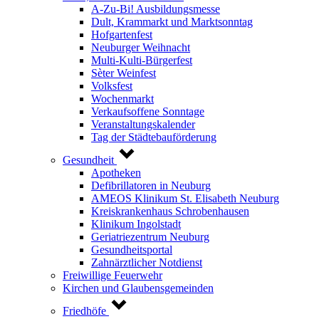
A-Zu-Bi! Ausbildungsmesse
Dult, Krammarkt und Marktsonntag
Hofgartenfest
Neuburger Weihnacht
Multi-Kulti-Bürgerfest
Sèter Weinfest
Volksfest
Wochenmarkt
Verkaufsoffene Sonntage
Veranstaltungskalender
Tag der Städtebauförderung
Gesundheit
Apotheken
Defibrillatoren in Neuburg
AMEOS Klinikum St. Elisabeth Neuburg
Kreiskrankenhaus Schrobenhausen
Klinikum Ingolstadt
Geriatriezentrum Neuburg
Gesundheitsportal
Zahnärztlicher Notdienst
Freiwillige Feuerwehr
Kirchen und Glaubensgemeinden
Friedhöfe