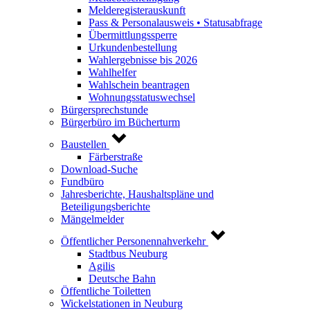
Melderegisterauskunft
Pass & Personalausweis • Statusabfrage
Übermittlungssperre
Urkundenbestellung
Wahlergebnisse bis 2026
Wahlhelfer
Wahlschein beantragen
Wohnungsstatuswechsel
Bürgersprechstunde
Bürgerbüro im Bücherturm
Baustellen
Färberstraße
Download-Suche
Fundbüro
Jahresberichte, Haushaltspläne und
Beteiligungsberichte
Mängelmelder
Öffentlicher Personennahverkehr
Stadtbus Neuburg
Agilis
Deutsche Bahn
Öffentliche Toiletten
Wickelstationen in Neuburg