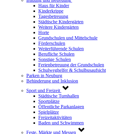
Bildung und Betreuung
Haus für Kinder
Kinderkrippe
Tagesbetreuung
Städtische Kindergärten
Weitere Kindergärten
Horte
Grundschulen und Mittelschule
Förderschulen
Weiterführende Schulen
Berufliche Schulen
Sonstige Schulen
Ferienbetreuung der Grundschulen
Schulweghelfer & Schulbusaufsicht
Parken in Neuburg
Behinderung und Inklusion
Sport und Freizeit
Städtische Turnhallen
Sportplätze
Öffentliche Parkanlagen
Spielplätze
Freizeitaktivitäten
Baden und Schwimmen
Feste, Märkte und Messen