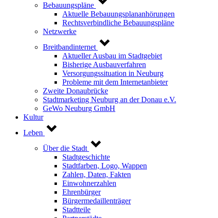
Bebauungspläne
Aktuelle Bebauungsplananhörungen
Rechtsverbindliche Bebauungspläne
Netzwerke
Breitbandinternet
Aktueller Ausbau im Stadtgebiet
Bisherige Ausbauverfahren
Versorgungssituation in Neuburg
Probleme mit dem Internetanbieter
Zweite Donaubrücke
Stadtmarketing Neuburg an der Donau e.V.
GeWo Neuburg GmbH
Kultur
Leben
Über die Stadt
Stadtgeschichte
Stadtfarben, Logo, Wappen
Zahlen, Daten, Fakten
Einwohnerzahlen
Ehrenbürger
Bürgermedaillenträger
Stadtteile