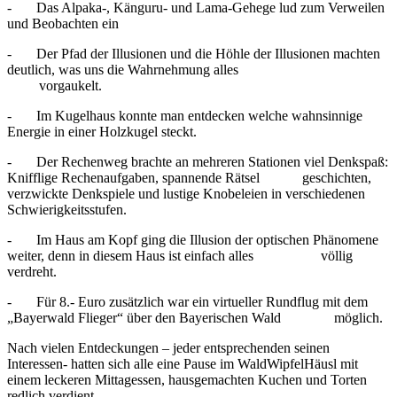
- Das Alpaka-, Känguru- und Lama-Gehege lud zum Verweilen
und Beobachten ein
- Der Pfad der Illusionen und die Höhle der Illusionen machten
deutlich, was uns die Wahrnehmung alles
vorgaukelt.
- Im Kugelhaus konnte man entdecken welche wahnsinnige
Energie in einer Holzkugel steckt.
- Der Rechenweg brachte an mehreren Stationen viel Denkspaß:
Knifflige Rechenaufgaben, spannende Rätsel geschichten,
verzwickte Denkspiele und lustige Knobeleien in verschiedenen
Schwierigkeitsstufen.
- Im Haus am Kopf ging die Illusion der optischen Phänomene
weiter, denn in diesem Haus ist einfach alles völlig
verdreht.
- Für 8.- Euro zusätzlich war ein virtueller Rundflug mit dem
„Bayerwald Flieger“ über den Bayerischen Wald möglich.
Nach vielen Entdeckungen – jeder entsprechenden seinen
Interessen- hatten sich alle eine Pause im WaldWipfelHäusl mit
einem leckeren Mittagessen, hausgemachten Kuchen und Torten
redlich verdient.