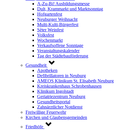
A-Zu-Bi! Ausbildungsmesse
Dult, Krammarkt und Marktsonntag
Hofgartenfest
Neuburger Weihnacht
Multi-Kulti-Bürgerfest
Sèter Weinfest
Volksfest
Wochenmarkt
Verkaufsoffene Sonntage
Veranstaltungskalender
Tag der Städtebauförderung
Gesundheit
Apotheken
Defibrillatoren in Neuburg
AMEOS Klinikum St. Elisabeth Neuburg
Kreiskrankenhaus Schrobenhausen
Klinikum Ingolstadt
Geriatriezentrum Neuburg
Gesundheitsportal
Zahnärztlicher Notdienst
Freiwillige Feuerwehr
Kirchen und Glaubensgemeinden
Friedhöfe