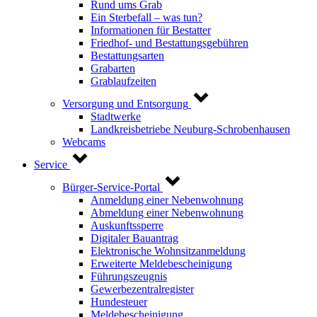
Rund ums Grab
Ein Sterbefall – was tun?
Informationen für Bestatter
Friedhof- und Bestattungsgebühren
Bestattungsarten
Grabarten
Grablaufzeiten
Versorgung und Entsorgung
Stadtwerke
Landkreisbetriebe Neuburg-Schrobenhausen
Webcams
Service
Bürger-Service-Portal
Anmeldung einer Nebenwohnung
Abmeldung einer Nebenwohnung
Auskunftssperre
Digitaler Bauantrag
Elektronische Wohnsitzanmeldung
Erweiterte Meldebescheinigung
Führungszeugnis
Gewerbezentralregister
Hundesteuer
Meldebescheinigung