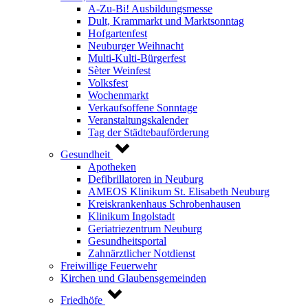
A-Zu-Bi! Ausbildungsmesse
Dult, Krammarkt und Marktsonntag
Hofgartenfest
Neuburger Weihnacht
Multi-Kulti-Bürgerfest
Sèter Weinfest
Volksfest
Wochenmarkt
Verkaufsoffene Sonntage
Veranstaltungskalender
Tag der Städtebauförderung
Gesundheit
Apotheken
Defibrillatoren in Neuburg
AMEOS Klinikum St. Elisabeth Neuburg
Kreiskrankenhaus Schrobenhausen
Klinikum Ingolstadt
Geriatriezentrum Neuburg
Gesundheitsportal
Zahnärztlicher Notdienst
Freiwillige Feuerwehr
Kirchen und Glaubensgemeinden
Friedhöfe