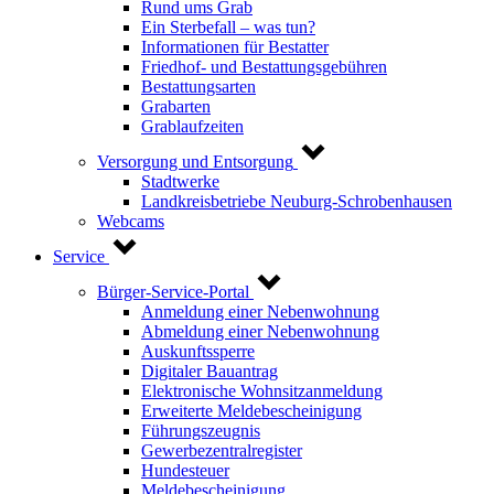
Rund ums Grab
Ein Sterbefall – was tun?
Informationen für Bestatter
Friedhof- und Bestattungsgebühren
Bestattungsarten
Grabarten
Grablaufzeiten
Versorgung und Entsorgung
Stadtwerke
Landkreisbetriebe Neuburg-Schrobenhausen
Webcams
Service
Bürger-Service-Portal
Anmeldung einer Nebenwohnung
Abmeldung einer Nebenwohnung
Auskunftssperre
Digitaler Bauantrag
Elektronische Wohnsitzanmeldung
Erweiterte Meldebescheinigung
Führungszeugnis
Gewerbezentralregister
Hundesteuer
Meldebescheinigung