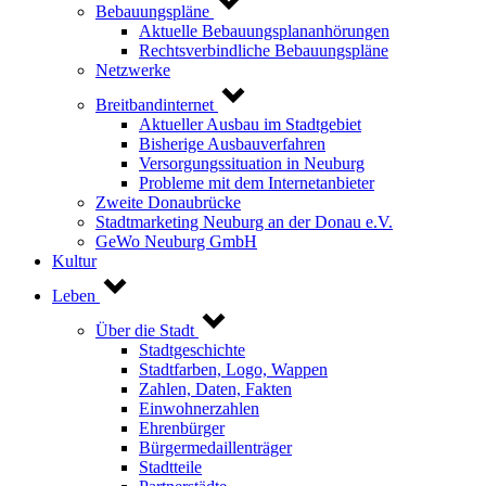
Bebauungspläne
Aktuelle Bebauungsplananhörungen
Rechtsverbindliche Bebauungspläne
Netzwerke
Breitbandinternet
Aktueller Ausbau im Stadtgebiet
Bisherige Ausbauverfahren
Versorgungssituation in Neuburg
Probleme mit dem Internetanbieter
Zweite Donaubrücke
Stadtmarketing Neuburg an der Donau e.V.
GeWo Neuburg GmbH
Kultur
Leben
Über die Stadt
Stadtgeschichte
Stadtfarben, Logo, Wappen
Zahlen, Daten, Fakten
Einwohnerzahlen
Ehrenbürger
Bürgermedaillenträger
Stadtteile