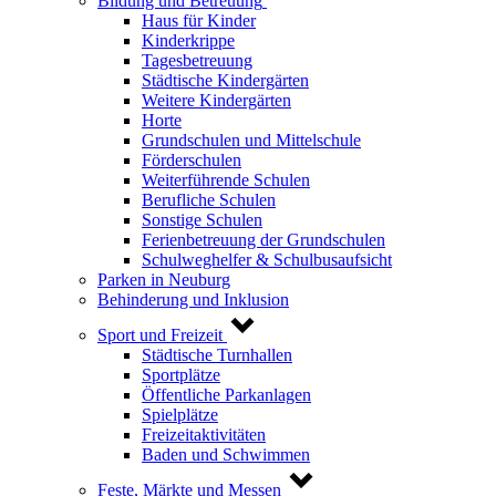
Bildung und Betreuung
Haus für Kinder
Kinderkrippe
Tagesbetreuung
Städtische Kindergärten
Weitere Kindergärten
Horte
Grundschulen und Mittelschule
Förderschulen
Weiterführende Schulen
Berufliche Schulen
Sonstige Schulen
Ferienbetreuung der Grundschulen
Schulweghelfer & Schulbusaufsicht
Parken in Neuburg
Behinderung und Inklusion
Sport und Freizeit
Städtische Turnhallen
Sportplätze
Öffentliche Parkanlagen
Spielplätze
Freizeitaktivitäten
Baden und Schwimmen
Feste, Märkte und Messen