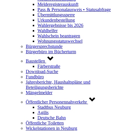
Melderegisterauskunft
Pass & Personalausweis • Statusabfrage
Übermittlungssperre
Urkundenbestellung
Wahlergebnisse bis 2026
Wahlhelfer
Wahlschein beantragen
Wohnungsstatuswechsel
Bürgersprechstunde
Bürgerbüro im Bücherturm
Baustellen
Färberstraße
Download-Suche
Fundbüro
Jahresberichte, Haushaltspläne und
Beteiligungsberichte
Mängelmelder
Öffentlicher Personennahverkehr
Stadtbus Neuburg
Agilis
Deutsche Bahn
Öffentliche Toiletten
Wickelstationen in Neuburg