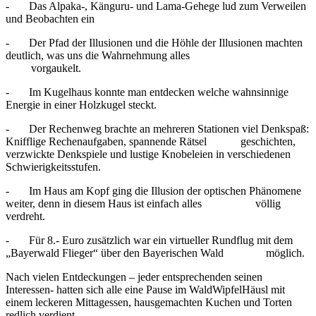
- Das Alpaka-, Känguru- und Lama-Gehege lud zum Verweilen
und Beobachten ein
- Der Pfad der Illusionen und die Höhle der Illusionen machten
deutlich, was uns die Wahrnehmung alles
vorgaukelt.
- Im Kugelhaus konnte man entdecken welche wahnsinnige
Energie in einer Holzkugel steckt.
- Der Rechenweg brachte an mehreren Stationen viel Denkspaß:
Knifflige Rechenaufgaben, spannende Rätsel geschichten,
verzwickte Denkspiele und lustige Knobeleien in verschiedenen
Schwierigkeitsstufen.
- Im Haus am Kopf ging die Illusion der optischen Phänomene
weiter, denn in diesem Haus ist einfach alles völlig
verdreht.
- Für 8.- Euro zusätzlich war ein virtueller Rundflug mit dem
„Bayerwald Flieger“ über den Bayerischen Wald möglich.
Nach vielen Entdeckungen – jeder entsprechenden seinen
Interessen- hatten sich alle eine Pause im WaldWipfelHäusl mit
einem leckeren Mittagessen, hausgemachten Kuchen und Torten
redlich verdient.