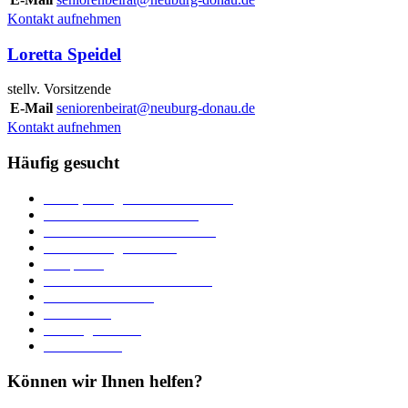
Kontakt aufnehmen
Loretta Speidel
stellv. Vorsitzende
E-Mail
seniorenbeirat@neuburg-donau.de
Kontakt aufnehmen
Häufig gesucht
Ämter, Sachgebiete und Betriebe
Downloads und Formulare
Unterkünfte und Gastronomie
Veranstaltungskalender
Parkplätze
Stadtbücherei im Bücherturm
Heiraten in Neuburg
Stadttheater
Zahlungsverkehr
Pressebereich
Können wir Ihnen helfen?