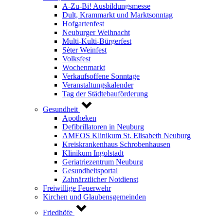
A-Zu-Bi! Ausbildungsmesse
Dult, Krammarkt und Marktsonntag
Hofgartenfest
Neuburger Weihnacht
Multi-Kulti-Bürgerfest
Sèter Weinfest
Volksfest
Wochenmarkt
Verkaufsoffene Sonntage
Veranstaltungskalender
Tag der Städtebauförderung
Gesundheit
Apotheken
Defibrillatoren in Neuburg
AMEOS Klinikum St. Elisabeth Neuburg
Kreiskrankenhaus Schrobenhausen
Klinikum Ingolstadt
Geriatriezentrum Neuburg
Gesundheitsportal
Zahnärztlicher Notdienst
Freiwillige Feuerwehr
Kirchen und Glaubensgemeinden
Friedhöfe