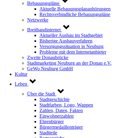
Bebauungspläne
Aktuelle Bebauungsplananhörungen
Rechtsverbindliche Bebauungspläne
Netzwerke
Breitbandinternet
Aktueller Ausbau im Stadtgebiet
Bisherige Ausbauverfahren
Versorgungssituation in Neuburg
Probleme mit dem Internetanbieter
Zweite Donaubrücke
Stadtmarketing Neuburg an der Donau e.V.
GeWo Neuburg GmbH
Kultur
Leben
Über die Stadt
Stadtgeschichte
Stadtfarben, Logo, Wappen
Zahlen, Daten, Fakten
Einwohnerzahlen
Ehrenbürger
Bürgermedaillenträger
Stadtteile