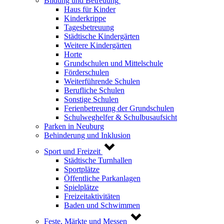
Bildung und Betreuung
Haus für Kinder
Kinderkrippe
Tagesbetreuung
Städtische Kindergärten
Weitere Kindergärten
Horte
Grundschulen und Mittelschule
Förderschulen
Weiterführende Schulen
Berufliche Schulen
Sonstige Schulen
Ferienbetreuung der Grundschulen
Schulweghelfer & Schulbusaufsicht
Parken in Neuburg
Behinderung und Inklusion
Sport und Freizeit
Städtische Turnhallen
Sportplätze
Öffentliche Parkanlagen
Spielplätze
Freizeitaktivitäten
Baden und Schwimmen
Feste, Märkte und Messen