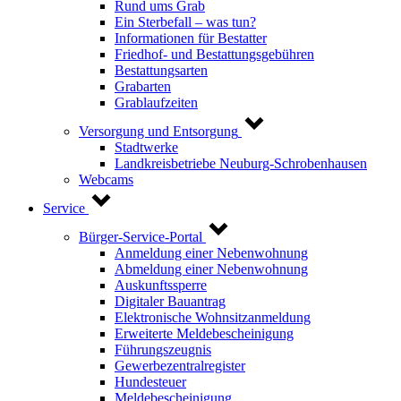
Rund ums Grab
Ein Sterbefall – was tun?
Informationen für Bestatter
Friedhof- und Bestattungsgebühren
Bestattungsarten
Grabarten
Grablaufzeiten
Versorgung und Entsorgung
Stadtwerke
Landkreisbetriebe Neuburg-Schrobenhausen
Webcams
Service
Bürger-Service-Portal
Anmeldung einer Nebenwohnung
Abmeldung einer Nebenwohnung
Auskunftssperre
Digitaler Bauantrag
Elektronische Wohnsitzanmeldung
Erweiterte Meldebescheinigung
Führungszeugnis
Gewerbezentralregister
Hundesteuer
Meldebescheinigung