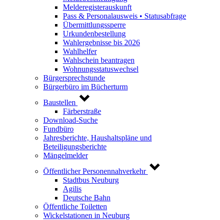
Melderegisterauskunft
Pass & Personalausweis • Statusabfrage
Übermittlungssperre
Urkundenbestellung
Wahlergebnisse bis 2026
Wahlhelfer
Wahlschein beantragen
Wohnungsstatuswechsel
Bürgersprechstunde
Bürgerbüro im Bücherturm
Baustellen
Färberstraße
Download-Suche
Fundbüro
Jahresberichte, Haushaltspläne und
Beteiligungsberichte
Mängelmelder
Öffentlicher Personennahverkehr
Stadtbus Neuburg
Agilis
Deutsche Bahn
Öffentliche Toiletten
Wickelstationen in Neuburg