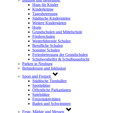
Bildung und Betreuung
Haus für Kinder
Kinderkrippe
Tagesbetreuung
Städtische Kindergärten
Weitere Kindergärten
Horte
Grundschulen und Mittelschule
Förderschulen
Weiterführende Schulen
Berufliche Schulen
Sonstige Schulen
Ferienbetreuung der Grundschulen
Schulweghelfer & Schulbusaufsicht
Parken in Neuburg
Behinderung und Inklusion
Sport und Freizeit
Städtische Turnhallen
Sportplätze
Öffentliche Parkanlagen
Spielplätze
Freizeitaktivitäten
Baden und Schwimmen
Feste, Märkte und Messen