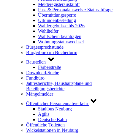
Melderegisterauskunft
Pass & Personalausweis • Statusabfrage
Übermittlungssperre
Urkundenbestellung
Wahlergebnisse bis 2026
Wahlhelfer
Wahlschein beantragen
Wohnungsstatuswechsel
Bürgersprechstunde
Bürgerbüro im Bücherturm
Baustellen
Färberstraße
Download-Suche
Fundbüro
Jahresberichte, Haushaltspläne und
Beteiligungsberichte
Mängelmelder
Öffentlicher Personennahverkehr
Stadtbus Neuburg
Agilis
Deutsche Bahn
Öffentliche Toiletten
Wickelstationen in Neuburg