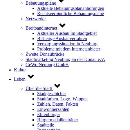
Bebauungspläne
Aktuelle Bebauungsplananhörungen
Rechtsverbindliche Bebauungspläne
Netzwerke
Breitbandinternet
Aktueller Ausbau im Stadtgebiet
Bisherige Ausbauverfahren
Versorgungssituation in Neuburg
Probleme mit dem Internetanbieter
Zweite Donaubrücke
Stadtmarketing Neuburg an der Donau e.V.
GeWo Neuburg GmbH
Kultur
Leben
Über die Stadt
Stadtgeschichte
Stadtfarben, Logo, Wappen
Zahlen, Daten, Fakten
Einwohnerzahlen
Ehrenbürger
Bürgermedaillenträger
Stadtteile