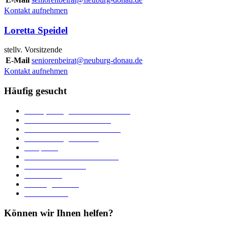
Kontakt aufnehmen
Loretta Speidel
stellv. Vorsitzende
E-Mail
seniorenbeirat@neuburg-donau.de
Kontakt aufnehmen
Häufig gesucht
Ämter, Sachgebiete und Betriebe
Downloads und Formulare
Unterkünfte und Gastronomie
Veranstaltungskalender
Parkplätze
Stadtbücherei im Bücherturm
Heiraten in Neuburg
Stadttheater
Zahlungsverkehr
Pressebereich
Können wir Ihnen helfen?