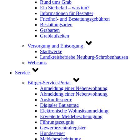
Rund ums Grab
Ein Sterbefall – was tun?
Informationen für Bestatter
Friedhof- und Bestattungsgebühren
Bestattungsarten
Grabarten
Grablaufzeiten
Versorgung und Entsorgung
Stadtwerke
Landkreisbetriebe Neuburg-Schrobenhausen
Webcams
Service
Bürger-Service-Portal
Anmeldung einer Nebenwohnung
Abmeldung einer Nebenwohnung
Auskunftssperre
Digitaler Bauantrag
Elektronische Wohnsitzanmeldung
Erweiterte Meldebescheinigung
Führungszeugnis
Gewerbezentralregister
Hundesteuer
Meldebescheinigung