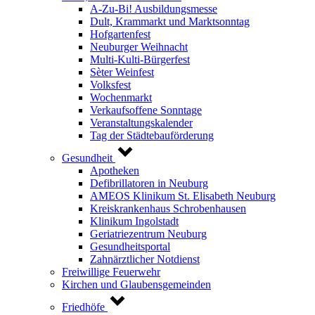
A-Zu-Bi! Ausbildungsmesse
Dult, Krammarkt und Marktsonntag
Hofgartenfest
Neuburger Weihnacht
Multi-Kulti-Bürgerfest
Sèter Weinfest
Volksfest
Wochenmarkt
Verkaufsoffene Sonntage
Veranstaltungskalender
Tag der Städtebauförderung
Gesundheit
Apotheken
Defibrillatoren in Neuburg
AMEOS Klinikum St. Elisabeth Neuburg
Kreiskrankenhaus Schrobenhausen
Klinikum Ingolstadt
Geriatriezentrum Neuburg
Gesundheitsportal
Zahnärztlicher Notdienst
Freiwillige Feuerwehr
Kirchen und Glaubensgemeinden
Friedhöfe