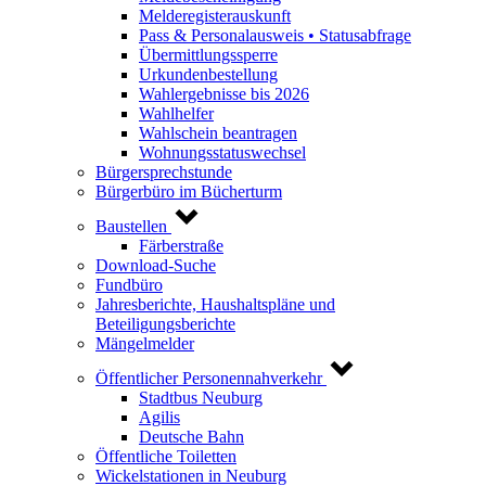
Melderegisterauskunft
Pass & Personalausweis • Statusabfrage
Übermittlungssperre
Urkundenbestellung
Wahlergebnisse bis 2026
Wahlhelfer
Wahlschein beantragen
Wohnungsstatuswechsel
Bürgersprechstunde
Bürgerbüro im Bücherturm
Baustellen
Färberstraße
Download-Suche
Fundbüro
Jahresberichte, Haushaltspläne und
Beteiligungsberichte
Mängelmelder
Öffentlicher Personennahverkehr
Stadtbus Neuburg
Agilis
Deutsche Bahn
Öffentliche Toiletten
Wickelstationen in Neuburg