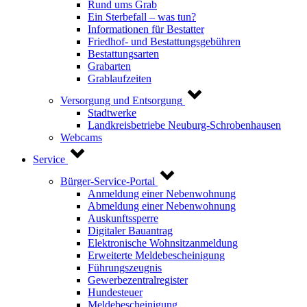
Rund ums Grab
Ein Sterbefall – was tun?
Informationen für Bestatter
Friedhof- und Bestattungsgebühren
Bestattungsarten
Grabarten
Grablaufzeiten
Versorgung und Entsorgung
Stadtwerke
Landkreisbetriebe Neuburg-Schrobenhausen
Webcams
Service
Bürger-Service-Portal
Anmeldung einer Nebenwohnung
Abmeldung einer Nebenwohnung
Auskunftssperre
Digitaler Bauantrag
Elektronische Wohnsitzanmeldung
Erweiterte Meldebescheinigung
Führungszeugnis
Gewerbezentralregister
Hundesteuer
Meldebescheinigung