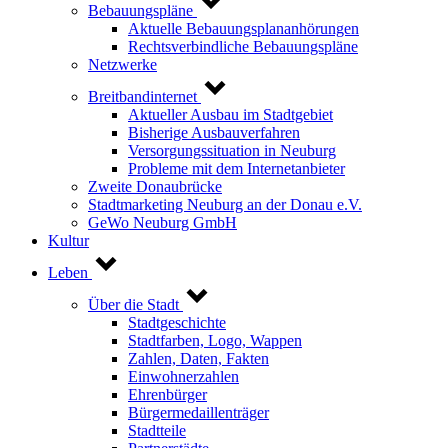
Bebauungspläne
Aktuelle Bebauungsplananhörungen
Rechtsverbindliche Bebauungspläne
Netzwerke
Breitbandinternet
Aktueller Ausbau im Stadtgebiet
Bisherige Ausbauverfahren
Versorgungssituation in Neuburg
Probleme mit dem Internetanbieter
Zweite Donaubrücke
Stadtmarketing Neuburg an der Donau e.V.
GeWo Neuburg GmbH
Kultur
Leben
Über die Stadt
Stadtgeschichte
Stadtfarben, Logo, Wappen
Zahlen, Daten, Fakten
Einwohnerzahlen
Ehrenbürger
Bürgermedaillenträger
Stadtteile