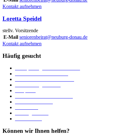
Kontakt aufnehmen
Loretta Speidel
stellv. Vorsitzende
E-Mail
seniorenbeirat@neuburg-donau.de
Kontakt aufnehmen
Häufig gesucht
Ämter, Sachgebiete und Betriebe
Downloads und Formulare
Unterkünfte und Gastronomie
Veranstaltungskalender
Parkplätze
Stadtbücherei im Bücherturm
Heiraten in Neuburg
Stadttheater
Zahlungsverkehr
Pressebereich
Können wir Ihnen helfen?