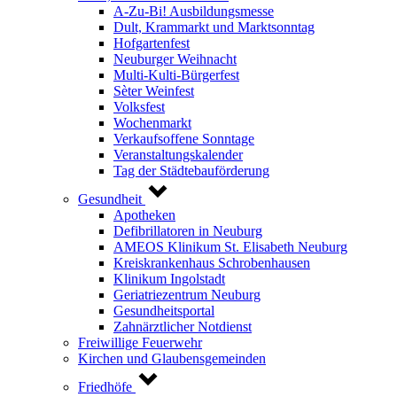
A-Zu-Bi! Ausbildungsmesse
Dult, Krammarkt und Marktsonntag
Hofgartenfest
Neuburger Weihnacht
Multi-Kulti-Bürgerfest
Sèter Weinfest
Volksfest
Wochenmarkt
Verkaufsoffene Sonntage
Veranstaltungskalender
Tag der Städtebauförderung
Gesundheit
Apotheken
Defibrillatoren in Neuburg
AMEOS Klinikum St. Elisabeth Neuburg
Kreiskrankenhaus Schrobenhausen
Klinikum Ingolstadt
Geriatriezentrum Neuburg
Gesundheitsportal
Zahnärztlicher Notdienst
Freiwillige Feuerwehr
Kirchen und Glaubensgemeinden
Friedhöfe