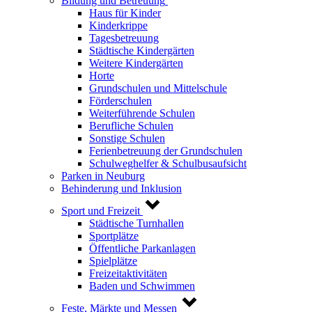
Bildung und Betreuung
Haus für Kinder
Kinderkrippe
Tagesbetreuung
Städtische Kindergärten
Weitere Kindergärten
Horte
Grundschulen und Mittelschule
Förderschulen
Weiterführende Schulen
Berufliche Schulen
Sonstige Schulen
Ferienbetreuung der Grundschulen
Schulweghelfer & Schulbusaufsicht
Parken in Neuburg
Behinderung und Inklusion
Sport und Freizeit
Städtische Turnhallen
Sportplätze
Öffentliche Parkanlagen
Spielplätze
Freizeitaktivitäten
Baden und Schwimmen
Feste, Märkte und Messen