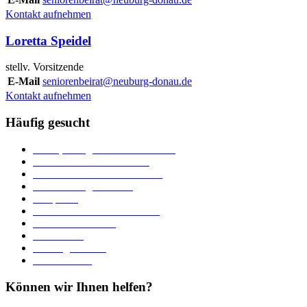
Kontakt aufnehmen
Loretta Speidel
stellv. Vorsitzende
E-Mail
seniorenbeirat@neuburg-donau.de
Kontakt aufnehmen
Häufig gesucht
Ämter, Sachgebiete und Betriebe
Downloads und Formulare
Unterkünfte und Gastronomie
Veranstaltungskalender
Parkplätze
Stadtbücherei im Bücherturm
Heiraten in Neuburg
Stadttheater
Zahlungsverkehr
Pressebereich
Können wir Ihnen helfen?