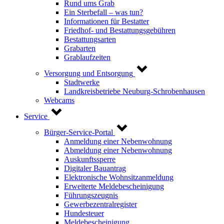
Rund ums Grab
Ein Sterbefall – was tun?
Informationen für Bestatter
Friedhof- und Bestattungsgebühren
Bestattungsarten
Grabarten
Grablaufzeiten
Versorgung und Entsorgung
Stadtwerke
Landkreisbetriebe Neuburg-Schrobenhausen
Webcams
Service
Bürger-Service-Portal
Anmeldung einer Nebenwohnung
Abmeldung einer Nebenwohnung
Auskunftssperre
Digitaler Bauantrag
Elektronische Wohnsitzanmeldung
Erweiterte Meldebescheinigung
Führungszeugnis
Gewerbezentralregister
Hundesteuer
Meldebescheinigung