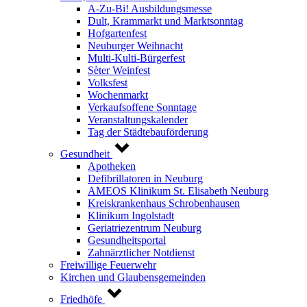
A-Zu-Bi! Ausbildungsmesse
Dult, Krammarkt und Marktsonntag
Hofgartenfest
Neuburger Weihnacht
Multi-Kulti-Bürgerfest
Sèter Weinfest
Volksfest
Wochenmarkt
Verkaufsoffene Sonntage
Veranstaltungskalender
Tag der Städtebauförderung
Gesundheit
Apotheken
Defibrillatoren in Neuburg
AMEOS Klinikum St. Elisabeth Neuburg
Kreiskrankenhaus Schrobenhausen
Klinikum Ingolstadt
Geriatriezentrum Neuburg
Gesundheitsportal
Zahnärztlicher Notdienst
Freiwillige Feuerwehr
Kirchen und Glaubensgemeinden
Friedhöfe