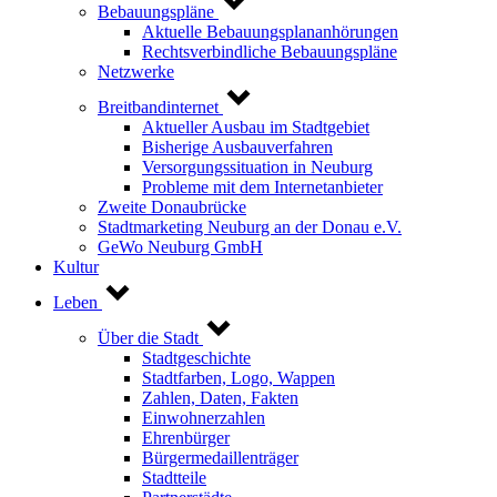
Bebauungspläne
Aktuelle Bebauungsplananhörungen
Rechtsverbindliche Bebauungspläne
Netzwerke
Breitbandinternet
Aktueller Ausbau im Stadtgebiet
Bisherige Ausbauverfahren
Versorgungssituation in Neuburg
Probleme mit dem Internetanbieter
Zweite Donaubrücke
Stadtmarketing Neuburg an der Donau e.V.
GeWo Neuburg GmbH
Kultur
Leben
Über die Stadt
Stadtgeschichte
Stadtfarben, Logo, Wappen
Zahlen, Daten, Fakten
Einwohnerzahlen
Ehrenbürger
Bürgermedaillenträger
Stadtteile