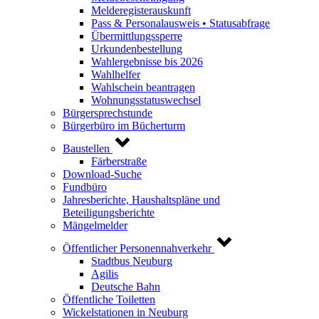
Melderegisterauskunft
Pass & Personalausweis • Statusabfrage
Übermittlungssperre
Urkundenbestellung
Wahlergebnisse bis 2026
Wahlhelfer
Wahlschein beantragen
Wohnungsstatuswechsel
Bürgersprechstunde
Bürgerbüro im Bücherturm
Baustellen
Färberstraße
Download-Suche
Fundbüro
Jahresberichte, Haushaltspläne und
Beteiligungsberichte
Mängelmelder
Öffentlicher Personennahverkehr
Stadtbus Neuburg
Agilis
Deutsche Bahn
Öffentliche Toiletten
Wickelstationen in Neuburg