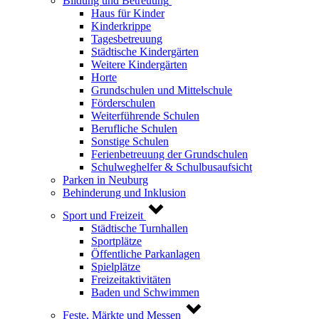
Bildung und Betreuung
Haus für Kinder
Kinderkrippe
Tagesbetreuung
Städtische Kindergärten
Weitere Kindergärten
Horte
Grundschulen und Mittelschule
Förderschulen
Weiterführende Schulen
Berufliche Schulen
Sonstige Schulen
Ferienbetreuung der Grundschulen
Schulweghelfer & Schulbusaufsicht
Parken in Neuburg
Behinderung und Inklusion
Sport und Freizeit
Städtische Turnhallen
Sportplätze
Öffentliche Parkanlagen
Spielplätze
Freizeitaktivitäten
Baden und Schwimmen
Feste, Märkte und Messen