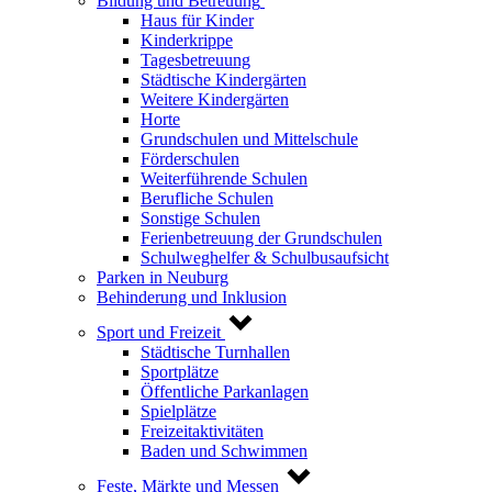
Bildung und Betreuung
Haus für Kinder
Kinderkrippe
Tagesbetreuung
Städtische Kindergärten
Weitere Kindergärten
Horte
Grundschulen und Mittelschule
Förderschulen
Weiterführende Schulen
Berufliche Schulen
Sonstige Schulen
Ferienbetreuung der Grundschulen
Schulweghelfer & Schulbusaufsicht
Parken in Neuburg
Behinderung und Inklusion
Sport und Freizeit
Städtische Turnhallen
Sportplätze
Öffentliche Parkanlagen
Spielplätze
Freizeitaktivitäten
Baden und Schwimmen
Feste, Märkte und Messen