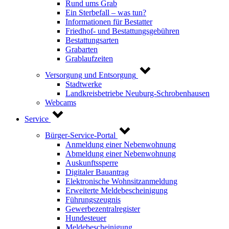
Rund ums Grab
Ein Sterbefall – was tun?
Informationen für Bestatter
Friedhof- und Bestattungsgebühren
Bestattungsarten
Grabarten
Grablaufzeiten
Versorgung und Entsorgung
Stadtwerke
Landkreisbetriebe Neuburg-Schrobenhausen
Webcams
Service
Bürger-Service-Portal
Anmeldung einer Nebenwohnung
Abmeldung einer Nebenwohnung
Auskunftssperre
Digitaler Bauantrag
Elektronische Wohnsitzanmeldung
Erweiterte Meldebescheinigung
Führungszeugnis
Gewerbezentralregister
Hundesteuer
Meldebescheinigung