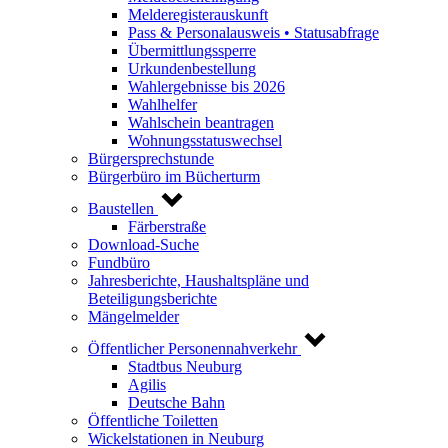
Melderegisterauskunft
Pass & Personalausweis • Statusabfrage
Übermittlungssperre
Urkundenbestellung
Wahlergebnisse bis 2026
Wahlhelfer
Wahlschein beantragen
Wohnungsstatuswechsel
Bürgersprechstunde
Bürgerbüro im Bücherturm
Baustellen
Färberstraße
Download-Suche
Fundbüro
Jahresberichte, Haushaltspläne und
Beteiligungsberichte
Mängelmelder
Öffentlicher Personennahverkehr
Stadtbus Neuburg
Agilis
Deutsche Bahn
Öffentliche Toiletten
Wickelstationen in Neuburg