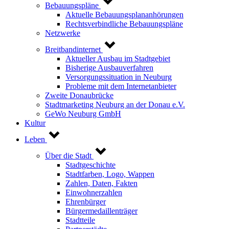
Bebauungspläne
Aktuelle Bebauungsplananhörungen
Rechtsverbindliche Bebauungspläne
Netzwerke
Breitbandinternet
Aktueller Ausbau im Stadtgebiet
Bisherige Ausbauverfahren
Versorgungssituation in Neuburg
Probleme mit dem Internetanbieter
Zweite Donaubrücke
Stadtmarketing Neuburg an der Donau e.V.
GeWo Neuburg GmbH
Kultur
Leben
Über die Stadt
Stadtgeschichte
Stadtfarben, Logo, Wappen
Zahlen, Daten, Fakten
Einwohnerzahlen
Ehrenbürger
Bürgermedaillenträger
Stadtteile