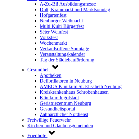
A-Zu-Bi! Ausbildungsmesse
Dult, Krammarkt und Marktsonntag
Hofgartenfest
Neuburger Weihnacht
Multi-Kulti-Bürgerfest
Sèter Weinfest
Volksfest
Wochenmarkt
Verkaufsoffene Sonntage
Veranstaltungskalender
Tag der Städtebauförderung
Gesundheit
Apotheken
Defibrillatoren in Neuburg
AMEOS Klinikum St. Elisabeth Neuburg
Kreiskrankenhaus Schrobenhausen
Klinikum Ingolstadt
Geriatriezentrum Neuburg
Gesundheitsportal
Zahnärztlicher Notdienst
Freiwillige Feuerwehr
Kirchen und Glaubensgemeinden
Friedhöfe