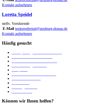
Kontakt aufnehmen
Loretta Speidel
stellv. Vorsitzende
E-Mail
seniorenbeirat@neuburg-donau.de
Kontakt aufnehmen
Häufig gesucht
Ämter, Sachgebiete und Betriebe
Downloads und Formulare
Unterkünfte und Gastronomie
Veranstaltungskalender
Parkplätze
Stadtbücherei im Bücherturm
Heiraten in Neuburg
Stadttheater
Zahlungsverkehr
Pressebereich
Können wir Ihnen helfen?