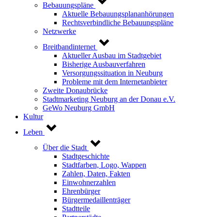
Bebauungspläne
Aktuelle Bebauungsplananhörungen
Rechtsverbindliche Bebauungspläne
Netzwerke
Breitbandinternet
Aktueller Ausbau im Stadtgebiet
Bisherige Ausbauverfahren
Versorgungssituation in Neuburg
Probleme mit dem Internetanbieter
Zweite Donaubrücke
Stadtmarketing Neuburg an der Donau e.V.
GeWo Neuburg GmbH
Kultur
Leben
Über die Stadt
Stadtgeschichte
Stadtfarben, Logo, Wappen
Zahlen, Daten, Fakten
Einwohnerzahlen
Ehrenbürger
Bürgermedaillenträger
Stadtteile