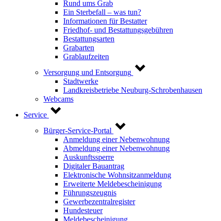
Rund ums Grab
Ein Sterbefall – was tun?
Informationen für Bestatter
Friedhof- und Bestattungsgebühren
Bestattungsarten
Grabarten
Grablaufzeiten
Versorgung und Entsorgung
Stadtwerke
Landkreisbetriebe Neuburg-Schrobenhausen
Webcams
Service
Bürger-Service-Portal
Anmeldung einer Nebenwohnung
Abmeldung einer Nebenwohnung
Auskunftssperre
Digitaler Bauantrag
Elektronische Wohnsitzanmeldung
Erweiterte Meldebescheinigung
Führungszeugnis
Gewerbezentralregister
Hundesteuer
Meldebescheinigung