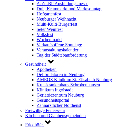
A-Zu-Bi! Ausbildungsmesse
Dult, Krammarkt und Marktsonntag
Hofgartenfest
Neuburger Weihnacht
Multi-Kulti-Bürgerfest
Sèter Weinfest
Volksfest
Wochenmarkt
Verkaufsoffene Sonntage
Veranstaltungskalender
Tag der Städtebauförderung
Gesundheit
Apotheken
Defibrillatoren in Neuburg
AMEOS Klinikum St. Elisabeth Neuburg
Kreiskrankenhaus Schrobenhausen
Klinikum Ingolstadt
Geriatriezentrum Neuburg
Gesundheitsportal
Zahnärztlicher Notdienst
Freiwillige Feuerwehr
Kirchen und Glaubensgemeinden
Friedhöfe