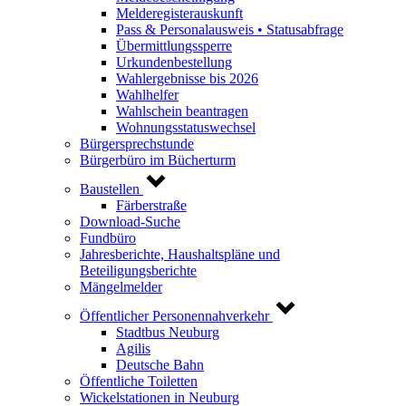
Melderegisterauskunft
Pass & Personalausweis • Statusabfrage
Übermittlungssperre
Urkundenbestellung
Wahlergebnisse bis 2026
Wahlhelfer
Wahlschein beantragen
Wohnungsstatuswechsel
Bürgersprechstunde
Bürgerbüro im Bücherturm
Baustellen
Färberstraße
Download-Suche
Fundbüro
Jahresberichte, Haushaltspläne und
Beteiligungsberichte
Mängelmelder
Öffentlicher Personennahverkehr
Stadtbus Neuburg
Agilis
Deutsche Bahn
Öffentliche Toiletten
Wickelstationen in Neuburg