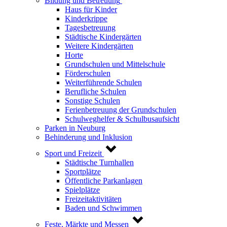
Bildung und Betreuung
Haus für Kinder
Kinderkrippe
Tagesbetreuung
Städtische Kindergärten
Weitere Kindergärten
Horte
Grundschulen und Mittelschule
Förderschulen
Weiterführende Schulen
Berufliche Schulen
Sonstige Schulen
Ferienbetreuung der Grundschulen
Schulweghelfer & Schulbusaufsicht
Parken in Neuburg
Behinderung und Inklusion
Sport und Freizeit
Städtische Turnhallen
Sportplätze
Öffentliche Parkanlagen
Spielplätze
Freizeitaktivitäten
Baden und Schwimmen
Feste, Märkte und Messen