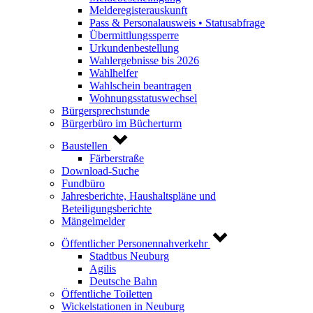
Melderegisterauskunft
Pass & Personalausweis • Statusabfrage
Übermittlungssperre
Urkundenbestellung
Wahlergebnisse bis 2026
Wahlhelfer
Wahlschein beantragen
Wohnungsstatuswechsel
Bürgersprechstunde
Bürgerbüro im Bücherturm
Baustellen
Färberstraße
Download-Suche
Fundbüro
Jahresberichte, Haushaltspläne und
Beteiligungsberichte
Mängelmelder
Öffentlicher Personennahverkehr
Stadtbus Neuburg
Agilis
Deutsche Bahn
Öffentliche Toiletten
Wickelstationen in Neuburg