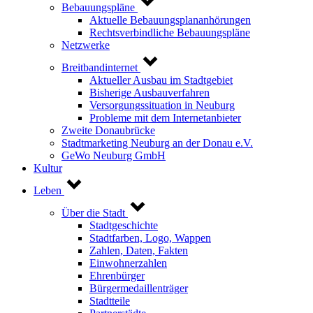
Bebauungspläne
Aktuelle Bebauungsplananhörungen
Rechtsverbindliche Bebauungspläne
Netzwerke
Breitbandinternet
Aktueller Ausbau im Stadtgebiet
Bisherige Ausbauverfahren
Versorgungssituation in Neuburg
Probleme mit dem Internetanbieter
Zweite Donaubrücke
Stadtmarketing Neuburg an der Donau e.V.
GeWo Neuburg GmbH
Kultur
Leben
Über die Stadt
Stadtgeschichte
Stadtfarben, Logo, Wappen
Zahlen, Daten, Fakten
Einwohnerzahlen
Ehrenbürger
Bürgermedaillenträger
Stadtteile