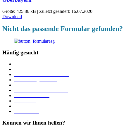
Größe: 425.86 kB | Zuletzt geändert: 16.07.2020
Download
Nicht das passende Formular gefunden?
Häufig gesucht
Ämter, Sachgebiete und Betriebe
Downloads und Formulare
Unterkünfte und Gastronomie
Veranstaltungskalender
Parkplätze
Stadtbücherei im Bücherturm
Heiraten in Neuburg
Stadttheater
Zahlungsverkehr
Pressebereich
Können wir Ihnen helfen?