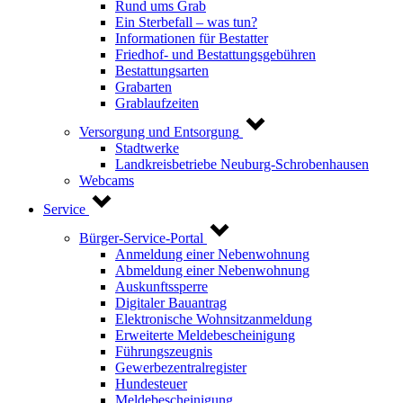
Rund ums Grab
Ein Sterbefall – was tun?
Informationen für Bestatter
Friedhof- und Bestattungsgebühren
Bestattungsarten
Grabarten
Grablaufzeiten
Versorgung und Entsorgung
Stadtwerke
Landkreisbetriebe Neuburg-Schrobenhausen
Webcams
Service
Bürger-Service-Portal
Anmeldung einer Nebenwohnung
Abmeldung einer Nebenwohnung
Auskunftssperre
Digitaler Bauantrag
Elektronische Wohnsitzanmeldung
Erweiterte Meldebescheinigung
Führungszeugnis
Gewerbezentralregister
Hundesteuer
Meldebescheinigung