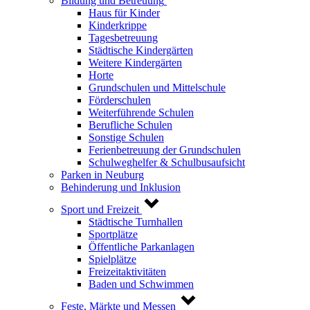
Bildung und Betreuung
Haus für Kinder
Kinderkrippe
Tagesbetreuung
Städtische Kindergärten
Weitere Kindergärten
Horte
Grundschulen und Mittelschule
Förderschulen
Weiterführende Schulen
Berufliche Schulen
Sonstige Schulen
Ferienbetreuung der Grundschulen
Schulweghelfer & Schulbusaufsicht
Parken in Neuburg
Behinderung und Inklusion
Sport und Freizeit
Städtische Turnhallen
Sportplätze
Öffentliche Parkanlagen
Spielplätze
Freizeitaktivitäten
Baden und Schwimmen
Feste, Märkte und Messen