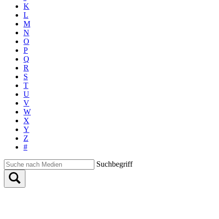
K
L
M
N
O
P
Q
R
S
T
U
V
W
X
Y
Z
#
Suchbegriff