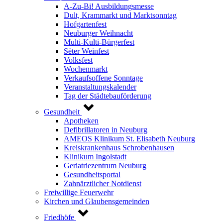
A-Zu-Bi! Ausbildungsmesse
Dult, Krammarkt und Marktsonntag
Hofgartenfest
Neuburger Weihnacht
Multi-Kulti-Bürgerfest
Sèter Weinfest
Volksfest
Wochenmarkt
Verkaufsoffene Sonntage
Veranstaltungskalender
Tag der Städtebauförderung
Gesundheit
Apotheken
Defibrillatoren in Neuburg
AMEOS Klinikum St. Elisabeth Neuburg
Kreiskrankenhaus Schrobenhausen
Klinikum Ingolstadt
Geriatriezentrum Neuburg
Gesundheitsportal
Zahnärztlicher Notdienst
Freiwillige Feuerwehr
Kirchen und Glaubensgemeinden
Friedhöfe