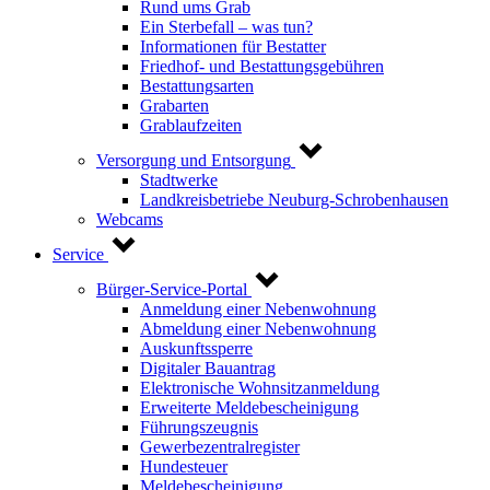
Rund ums Grab
Ein Sterbefall – was tun?
Informationen für Bestatter
Friedhof- und Bestattungsgebühren
Bestattungsarten
Grabarten
Grablaufzeiten
Versorgung und Entsorgung
Stadtwerke
Landkreisbetriebe Neuburg-Schrobenhausen
Webcams
Service
Bürger-Service-Portal
Anmeldung einer Nebenwohnung
Abmeldung einer Nebenwohnung
Auskunftssperre
Digitaler Bauantrag
Elektronische Wohnsitzanmeldung
Erweiterte Meldebescheinigung
Führungszeugnis
Gewerbezentralregister
Hundesteuer
Meldebescheinigung