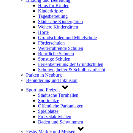
Bildung und Betreuung
Haus für Kinder
Kinderkrippe
Tagesbetreuung
Städtische Kindergärten
Weitere Kindergärten
Horte
Grundschulen und Mittelschule
Förderschulen
Weiterführende Schulen
Berufliche Schulen
Sonstige Schulen
Ferienbetreuung der Grundschulen
Schulweghelfer & Schulbusaufsicht
Parken in Neuburg
Behinderung und Inklusion
Sport und Freizeit
Städtische Turnhallen
Sportplätze
Öffentliche Parkanlagen
Spielplätze
Freizeitaktivitäten
Baden und Schwimmen
Feste, Märkte und Messen