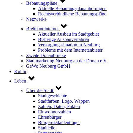
Bebauungspläne
Aktuelle Bebauungsplananhörungen
Rechtsverbindliche Bebauungspläne
Netzwerke
Breitbandinternet
Aktueller Ausbau im Stadtgebiet
Bisherige Ausbauverfahren
Versorgungssituation in Neuburg
Probleme mit dem Internetanbieter
Zweite Donaubrücke
Stadtmarketing Neuburg an der Donau e.V.
GeWo Neuburg GmbH
Kultur
Leben
Über die Stadt
Stadtgeschichte
Stadtfarben, Logo, Wappen
Zahlen, Daten, Fakten
Einwohnerzahlen
Ehrenbürger
Bürgermedaillenträger
Stadtteile