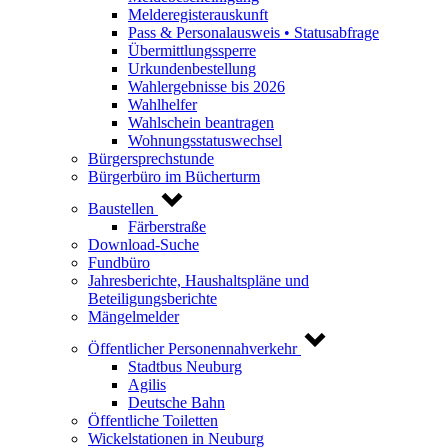
Melderegisterauskunft
Pass & Personalausweis • Statusabfrage
Übermittlungssperre
Urkundenbestellung
Wahlergebnisse bis 2026
Wahlhelfer
Wahlschein beantragen
Wohnungsstatuswechsel
Bürgersprechstunde
Bürgerbüro im Bücherturm
Baustellen
Färberstraße
Download-Suche
Fundbüro
Jahresberichte, Haushaltspläne und
Beteiligungsberichte
Mängelmelder
Öffentlicher Personennahverkehr
Stadtbus Neuburg
Agilis
Deutsche Bahn
Öffentliche Toiletten
Wickelstationen in Neuburg