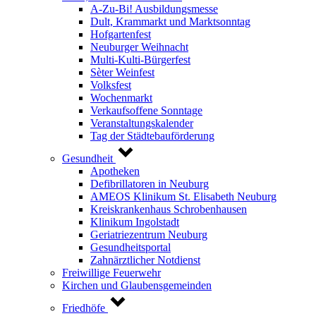
A-Zu-Bi! Ausbildungsmesse
Dult, Krammarkt und Marktsonntag
Hofgartenfest
Neuburger Weihnacht
Multi-Kulti-Bürgerfest
Sèter Weinfest
Volksfest
Wochenmarkt
Verkaufsoffene Sonntage
Veranstaltungskalender
Tag der Städtebauförderung
Gesundheit
Apotheken
Defibrillatoren in Neuburg
AMEOS Klinikum St. Elisabeth Neuburg
Kreiskrankenhaus Schrobenhausen
Klinikum Ingolstadt
Geriatriezentrum Neuburg
Gesundheitsportal
Zahnärztlicher Notdienst
Freiwillige Feuerwehr
Kirchen und Glaubensgemeinden
Friedhöfe