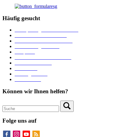
Häufig gesucht
Ämter, Sachgebiete und Betriebe
Downloads und Formulare
Unterkünfte und Gastronomie
Veranstaltungskalender
Parkplätze
Stadtbücherei im Bücherturm
Heiraten in Neuburg
Stadttheater
Zahlungsverkehr
Pressebereich
Können wir Ihnen helfen?
Folge uns auf