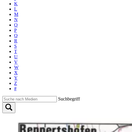
K
L
M
N
O
P
Q
R
S
T
U
V
W
X
Y
Z
#
Suchbegriff